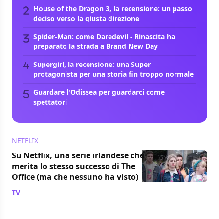
House of the Dragon 3, la recensione: un passo
deciso verso la giusta direzione
Spider-Man: come Daredevil - Rinascita ha
preparato la strada a Brand New Day
Supergirl, la recensione: una Super
protagonista per una storia fin troppo normale
Guardare l'Odissea per guardarci come
spettatori
NETFLIX
Su Netflix, una serie irlandese che
merita lo stesso successo di The
Office (ma che nessuno ha visto)
TV
/ 07 ago