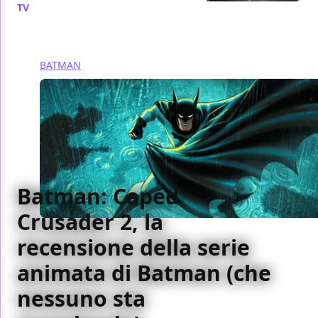
TV
/ 07 ago
BATMAN
Batman: Caped
Crusader 2, la
recensione della serie
animata di Batman (che
nessuno sta