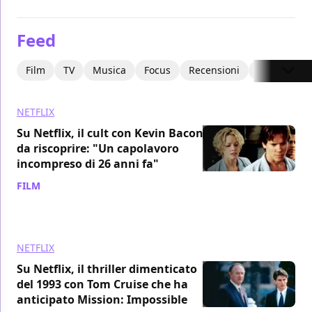
Feed
Film
TV
Musica
Focus
Recensioni
Interviste
NETFLIX
Su Netflix, il cult con Kevin Bacon
da riscoprire: "Un capolavoro
incompreso di 26 anni fa"
FILM
/ 07 ago
NETFLIX
Su Netflix, il thriller dimenticato
del 1993 con Tom Cruise che ha
anticipato Mission: Impossible