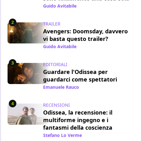
Guido Avitabile
/ 29 lug
2
TRAILER
Avengers: Doomsday, davvero
vi basta questo trailer?
Guido Avitabile
/ 21 lug
3
EDITORIALI
Guardare l'Odissea per
guardarci come spettatori
Emanuele Rauco
/ 21 lug
4
RECENSIONI
Odissea, la recensione: il
multiforme ingegno e i
fantasmi della coscienza
Stefano Lo Verme
/ 15 lug