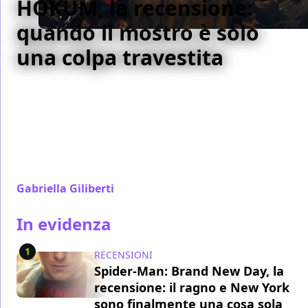
HOKUM, la recensione:
quando il mostro è solo
una colpa travestita
Damian McCarthy conferma con il suo terzo film la
propria vocazione al folk horror gotico e firma
l'opera più matura di una filmografia già solidissima,
usando il fantastico irlandese per raccontare il lutto,
la colpa e il bisogno (tutt'altro che scontato) di
lasciarsi salvare.
Gabriella Giliberti
/ 05 ago
In evidenza
1
RECENSIONI
Spider-Man: Brand New Day, la
recensione: il ragno e New York
sono finalmente una cosa sola