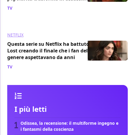
TV
/ 07 ago
NETFLIX
Questa serie su Netflix ha battuto
Lost creando il finale che i fan del
genere aspettavano da anni
TV
/ 07 ago
I più letti
Odissea, la recensione: il multiforme ingegno e
i fantasmi della coscienza