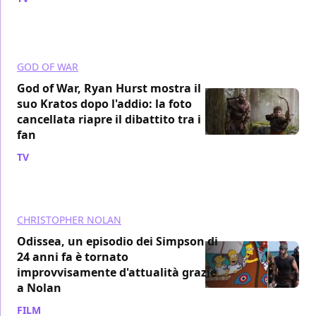
GOD OF WAR
God of War, Ryan Hurst mostra il
suo Kratos dopo l'addio: la foto
cancellata riapre il dibattito tra i
fan
TV
/ 09 ago
CHRISTOPHER NOLAN
Odissea, un episodio dei Simpson di
24 anni fa è tornato
improvvisamente d'attualità grazie
a Nolan
FILM
/ 09 ago