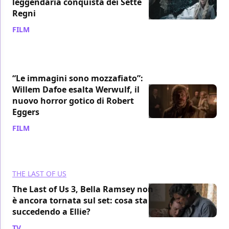
leggendaria conquista dei Sette
Regni
FILM
/ 09 ago
“Le immagini sono mozzafiato”:
Willem Dafoe esalta Werwulf, il
nuovo horror gotico di Robert
Eggers
FILM
/ 09 ago
THE LAST OF US
The Last of Us 3, Bella Ramsey non
è ancora tornata sul set: cosa sta
succedendo a Ellie?
TV
/ 09 ago