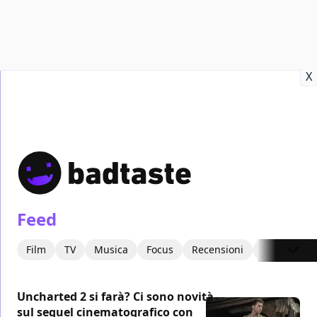
Recensioni
Format video
Marvel
Netflix
Disney+
Prime
X
Feed
Film
TV
Musica
Focus
Recensioni
Interviste
Uncharted 2 si farà? Ci sono novità
sul sequel cinematografico con