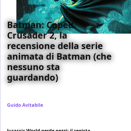
Batman: Caped
Crusader 2, la
recensione della serie
animata di Batman (che
nessuno sta
guardando)
Batman: Caped Crusader torna con la stagione 2,
con il debutto di Joker e di altri cattivi iconici
Guido Avitabile
/ 07 ago
Jurassic World perde pezzi: il regista