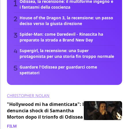
Odissea, la recensione: il multiforme ingegno e
i fantasmi della coscienza
House of the Dragon 3, la recensione: un passo
deciso verso la giusta direzione
Spider-Man: come Daredevil - Rinascita ha
preparato la strada a Brand New Day
Supergirl, la recensione: una Super
protagonista per una storia fin troppo normale
Guardare l'Odissea per guardarci come
spettatori
CHRISTOPHER NOLAN
"Hollywood mi ha dimenticata": la
denuncia shock di Samantha
Morton dopo il trionfo di Odissea
FILM
/ 08 ago