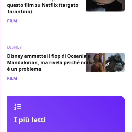
questo film su Netflix (targato
Tarantino)
FILM
/ 08 ago
DISNEY
Disney ammette il flop di Oceania e
Mandalorian, ma rivela perché non
è un problema
FILM
/ 08 ago
I più letti