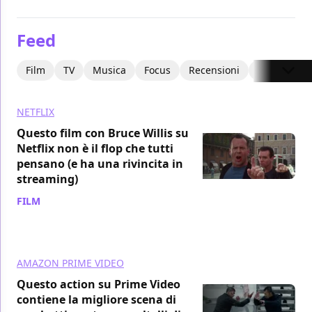
Feed
Film
TV
Musica
Focus
Recensioni
Interviste
NETFLIX
Questo film con Bruce Willis su
Netflix non è il flop che tutti
pensano (e ha una rivincita in
streaming)
FILM
/ 08 ago
AMAZON PRIME VIDEO
Questo action su Prime Video
contiene la migliore scena di