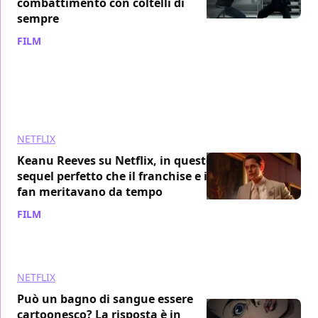
combattimento con coltelli di
sempre
FILM
/ 08 ago
NETFLIX
Keanu Reeves su Netflix, in questo
sequel perfetto che il franchise e i
fan meritavano da tempo
FILM
/ 08 ago
NETFLIX
Può un bagno di sangue essere
cartoonesco? La risposta è in