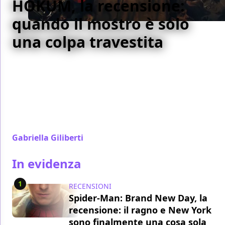
HOKUM, la recensione:
quando il mostro è solo
una colpa travestita
Damian McCarthy conferma con il suo terzo film la
propria vocazione al folk horror gotico e firma
l'opera più matura di una filmografia già solidissima,
usando il fantastico irlandese per raccontare il lutto,
la colpa e il bisogno (tutt'altro che scontato) di
lasciarsi salvare.
Gabriella Giliberti
/ 05 ago
In evidenza
1
RECENSIONI
Spider-Man: Brand New Day, la
recensione: il ragno e New York
sono finalmente una cosa sola