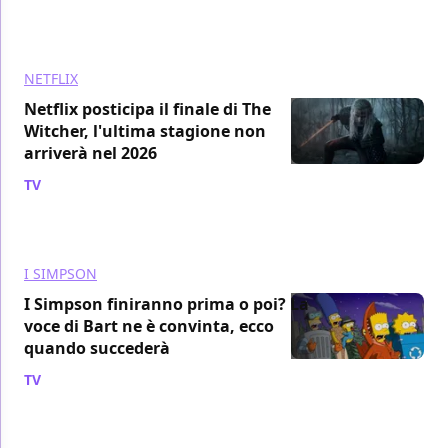
NETFLIX
Netflix posticipa il finale di The
Witcher, l'ultima stagione non
arriverà nel 2026
TV
/ 08 ago
I SIMPSON
I Simpson finiranno prima o poi? La
voce di Bart ne è convinta, ecco
quando succederà
TV
/ 08 ago