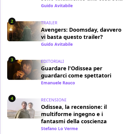
Guido Avitabile
/ 29 lug
2
TRAILER
Avengers: Doomsday, davvero
vi basta questo trailer?
Guido Avitabile
/ 21 lug
3
EDITORIALI
Guardare l'Odissea per
guardarci come spettatori
Emanuele Rauco
/ 21 lug
4
RECENSIONI
Odissea, la recensione: il
multiforme ingegno e i
fantasmi della coscienza
Stefano Lo Verme
/ 15 lug