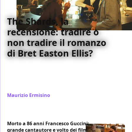
The Shards, la
recensione: tradire o
non tradire il romanzo
di Bret Easton Ellis?
Ryan Murphy porta l'opera di Bret Easton Ellis sul
piccolo schermo con una limited series in streaming
su Disney+. Ecco le nostre considerazioni su The
Shards.
Maurizio Ermisino
/ 06 ago
Morto a 86 anni Francesco Guccini:
grande cantautore e volto dei film