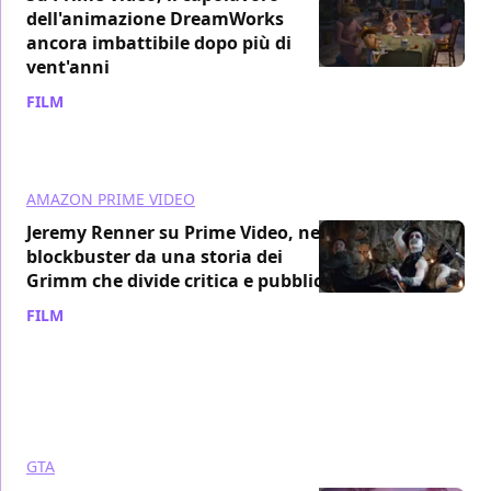
dell'animazione DreamWorks
ancora imbattibile dopo più di
vent'anni
FILM
/ 06 ago
AMAZON PRIME VIDEO
Jeremy Renner su Prime Video, nel
blockbuster da una storia dei
Grimm che divide critica e pubblico
FILM
/ 06 ago
GTA