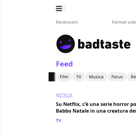
Recensioni
Format vid
Feed
Film
TV
Musica
Focus
Re
NETFLIX
Su Netflix, c'è una serie horror 
Babbo Natale in una creatura d
TV
/ 06 ago