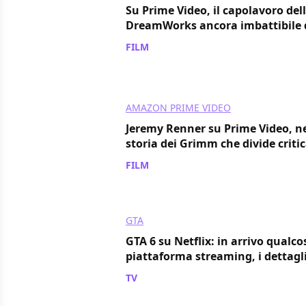
Su Prime Video, il capolavoro de
DreamWorks ancora imbattibile d
FILM
/ 06 ago
AMAZON PRIME VIDEO
Jeremy Renner su Prime Video, n
storia dei Grimm che divide criti
FILM
/ 06 ago
GTA
GTA 6 su Netflix: in arrivo qualco
piattaforma streaming, i dettagli
TV
/ 06 ago