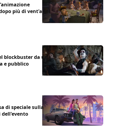
ll'animazione
opo più di vent'anni
el blockbuster da una
ca e pubblico
sa di speciale sulla
 dell'evento