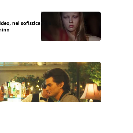
deo, nel sofisticato (e
nino