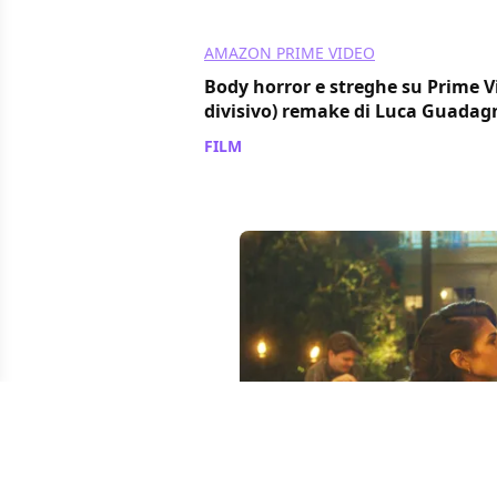
AMAZON PRIME VIDEO
Body horror e streghe su Prime Vi
divisivo) remake di Luca Guadag
FILM
/ 06 ago