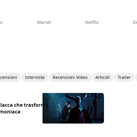
eo
Marvel
Netflix
D
censioni
Interviste
Recensioni Video
Articoli
Trailer
polacca che trasforma
emoniaca