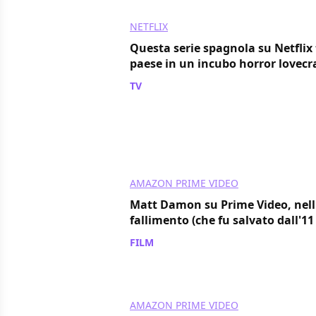
NETFLIX
Questa serie spagnola su Netflix
paese in un incubo horror lovecr
TV
/ 06 ago
AMAZON PRIME VIDEO
Matt Damon su Prime Video, nell'
fallimento (che fu salvato dall'1
FILM
/ 06 ago
AMAZON PRIME VIDEO