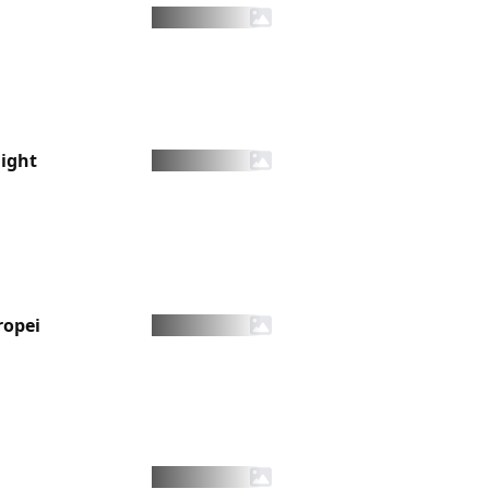
night
ropei