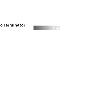
co Terminator
rischio
Carica altro
55764
55765
55766
55767
55768
...
56