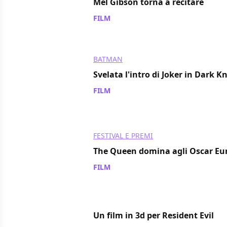
Mel Gibson torna a recitare
FILM
/ 06 nov 2007
BATMAN
Svelata l'intro di Joker in Dark K
FILM
/ 06 nov 2007
FESTIVAL E PREMI
The Queen domina agli Oscar Eu
FILM
/ 06 nov 2007
Un film in 3d per Resident Evil