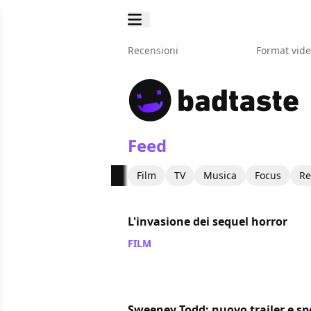
Recensioni
Format vid
Feed
Film
TV
Musica
Focus
Re
L'invasione dei sequel horror
FILM
/ 07 nov 2007
Sweeney Todd: nuovo trailer e sp