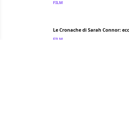
FILM
/ 06 nov 2007
Le Cronache di Sarah Connor: ec
FILM
/ 05 nov 2007
Sciopero di Hollywood: le serie a 
FILM
/ 05 nov 2007
1
2
...