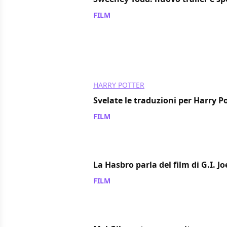
FILM
/ 06 nov 2007
HARRY POTTER
Svelate le traduzioni per Harry Po
FILM
/ 06 nov 2007
La Hasbro parla del film di G.I. Jo
FILM
/ 06 nov 2007