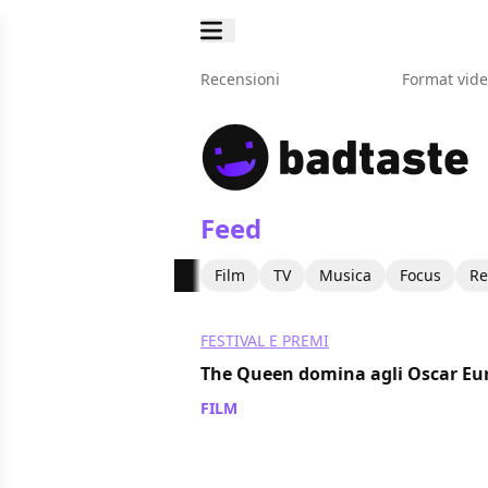
Recensioni
Format vid
Feed
Film
TV
Musica
Focus
Re
FESTIVAL E PREMI
The Queen domina agli Oscar Eu
FILM
/ 06 nov 2007