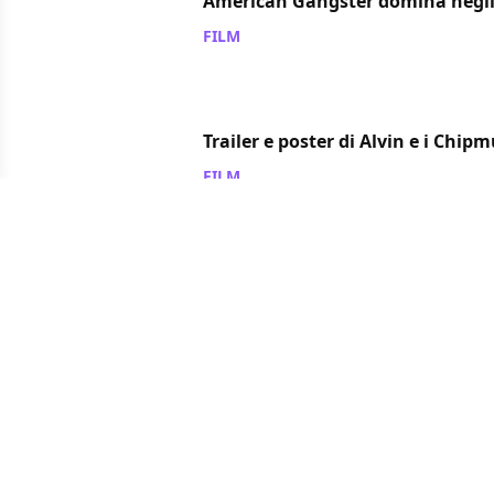
American Gangster domina negl
FILM
/ 05 nov 2007
Trailer e poster di Alvin e i Chip
FILM
/ 05 nov 2007
Hellboy 2: nuove concept art
FILM
/ 04 nov 2007
1
2
...