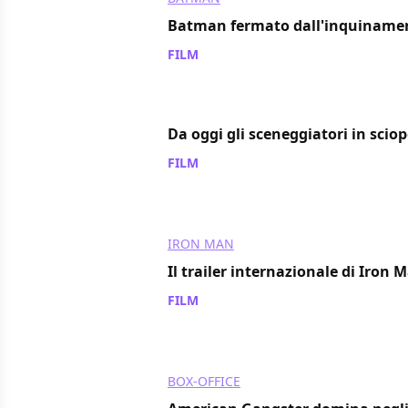
Batman fermato dall'inquiname
FILM
/ 05 nov 2007
Da oggi gli sceneggiatori in scio
FILM
/ 05 nov 2007
IRON MAN
Il trailer internazionale di Iron 
FILM
/ 05 nov 2007
BOX-OFFICE