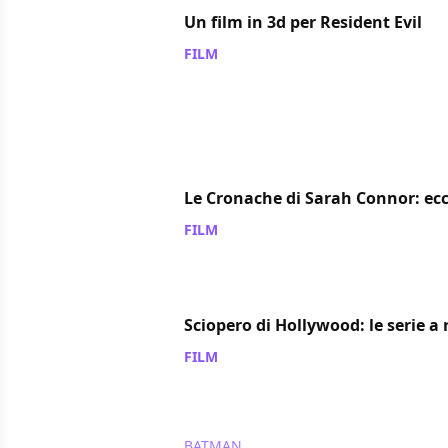
Un film in 3d per Resident Evil
FILM
/ 06 nov 2007
Le Cronache di Sarah Connor: ec
FILM
/ 05 nov 2007
Sciopero di Hollywood: le serie a 
FILM
/ 05 nov 2007
BATMAN