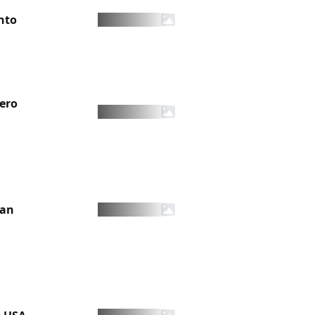
nto
pero
Man