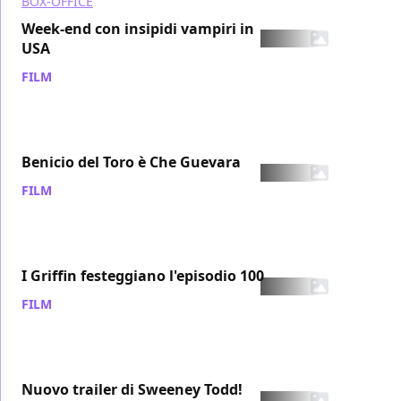
BOX-OFFICE
Week-end con insipidi vampiri in
USA
FILM
/ 22 ott 2007
Benicio del Toro è Che Guevara
FILM
/ 21 ott 2007
I Griffin festeggiano l'episodio 100
FILM
/ 21 ott 2007
Nuovo trailer di Sweeney Todd!