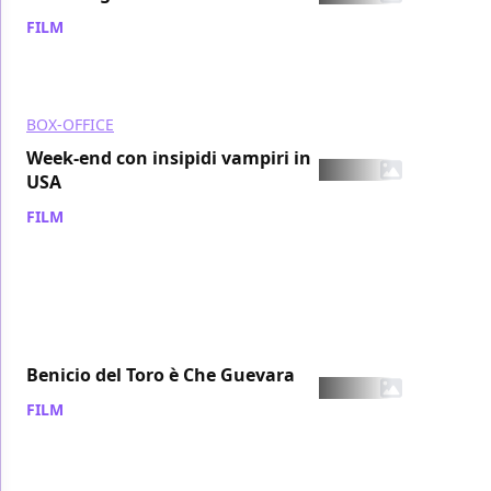
FILM
/ 22 ott 2007
BOX-OFFICE
Week-end con insipidi vampiri in
USA
FILM
/ 22 ott 2007
Benicio del Toro è Che Guevara
FILM
/ 21 ott 2007