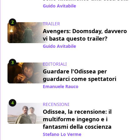
Guido Avitabile
/ 29 lug
2
TRAILER
Avengers: Doomsday, davvero
vi basta questo trailer?
Guido Avitabile
/ 21 lug
3
EDITORIALI
Guardare l'Odissea per
guardarci come spettatori
Emanuele Rauco
/ 21 lug
4
RECENSIONI
Odissea, la recensione: il
multiforme ingegno e i
fantasmi della coscienza
Stefano Lo Verme
/ 15 lug