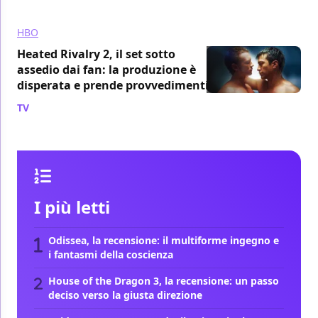
HBO
Heated Rivalry 2, il set sotto
assedio dai fan: la produzione è
disperata e prende provvedimenti
TV
/ 08 ago
I più letti
Odissea, la recensione: il multiforme ingegno e
i fantasmi della coscienza
House of the Dragon 3, la recensione: un passo
deciso verso la giusta direzione