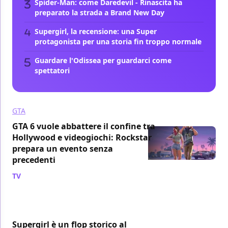
Spider-Man: come Daredevil - Rinascita ha
preparato la strada a Brand New Day
Supergirl, la recensione: una Super
protagonista per una storia fin troppo normale
Guardare l'Odissea per guardarci come
spettatori
GTA
GTA 6 vuole abbattere il confine tra
Hollywood e videogiochi: Rockstar
prepara un evento senza
precedenti
TV
/ 08 ago
Supergirl è un flop storico al