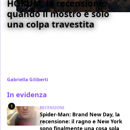
HOKUM, la recensione:
quando il mostro è solo
una colpa travestita
Damian McCarthy conferma con il suo terzo film la
propria vocazione al folk horror gotico e firma
l'opera più matura di una filmografia già solidissima,
usando il fantastico irlandese per raccontare il lutto,
la colpa e il bisogno (tutt'altro che scontato) di
lasciarsi salvare.
Gabriella Giliberti
/ 05 ago
In evidenza
1
RECENSIONI
Spider-Man: Brand New Day, la
recensione: il ragno e New York
sono finalmente una cosa sola