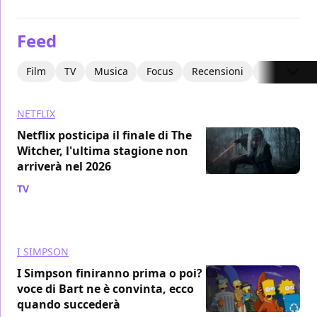
Feed
Film
TV
Musica
Focus
Recensioni
Interviste
NETFLIX
Netflix posticipa il finale di The
Witcher, l'ultima stagione non
arriverà nel 2026
TV
/ 08 ago
I SIMPSON
I Simpson finiranno prima o poi? La
voce di Bart ne è convinta, ecco
quando succederà