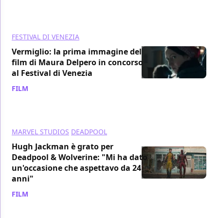
FESTIVAL DI VENEZIA
Vermiglio: la prima immagine del
film di Maura Delpero in concorso
al Festival di Venezia
FILM
/ 23 lug 2024
MARVEL STUDIOS
DEADPOOL
Hugh Jackman è grato per
Deadpool & Wolverine: "Mi ha dato
un'occasione che aspettavo da 24
anni"
FILM
/ 22 lug 2024