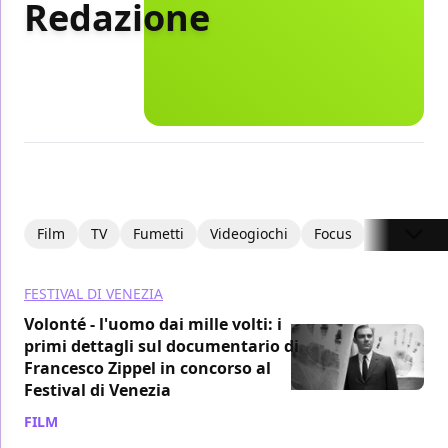
Redazione
Film
TV
Fumetti
Videogiochi
Focus
Recension
FESTIVAL DI VENEZIA
Volonté - l'uomo dai mille volti: i
primi dettagli sul documentario di
Francesco Zippel in concorso al
Festival di Venezia
FILM
/ 23 lug 2024