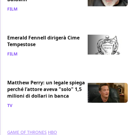
FILM
/ 13 lug 2024
Emerald Fennell dirigerà Cime
Tempestose
FILM
/ 12 lug 2024
Matthew Perry: un legale spiega
perché l'attore aveva "solo" 1,5
milioni di dollari in banca
TV
/ 04 lug 2024
GAME OF THRONES
HBO