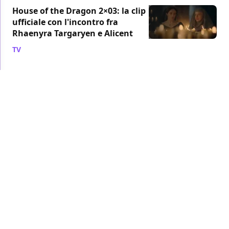
House of the Dragon 2×03: la clip
ufficiale con l'incontro fra
Rhaenyra Targaryen e Alicent
TV
/ 04 lug 2024
NETFLIX
Bridgerton: Simone Ashley spera di
tornare con Jonathan Bailey nella
quarta stagione
TV
/ 16 giu 2024
Found: Danielle Savre di Station 19
si unisce al cast della seconda
stagione