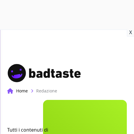
Recensioni
Format video
Marvel
Netflix
Disney+
Prime
X
Home
Redazione
Tutti i contenuti di