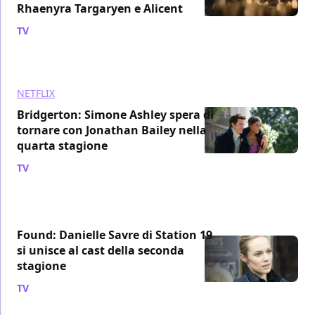
Rhaenyra Targaryen e Alicent
TV
/ 04 lug 2024
NETFLIX
Bridgerton: Simone Ashley spera di
tornare con Jonathan Bailey nella
quarta stagione
TV
/ 16 giu 2024
Found: Danielle Savre di Station 19
si unisce al cast della seconda
stagione
TV
/ 16 giu 2024