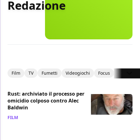
Redazione
Film
TV
Fumetti
Videogiochi
Focus
Recension
Rust: archiviato il processo per
omicidio colposo contro Alec
Baldwin
FILM
/ 13 lug 2024