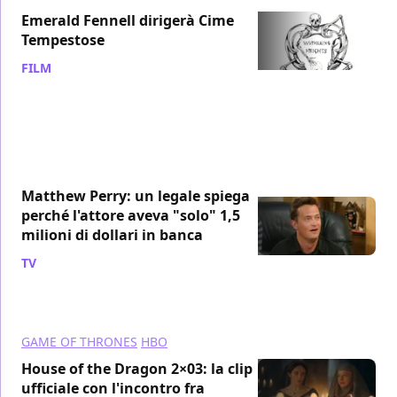
Emerald Fennell dirigerà Cime
Tempestose
FILM
/ 12 lug 2024
Matthew Perry: un legale spiega
perché l'attore aveva "solo" 1,5
milioni di dollari in banca
TV
/ 04 lug 2024
GAME OF THRONES
HBO
House of the Dragon 2×03: la clip
ufficiale con l'incontro fra