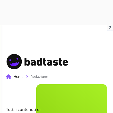
Recensioni
Format video
Marvel
Netflix
Disney+
Prime
X
Home
Redazione
Tutti i contenuti di