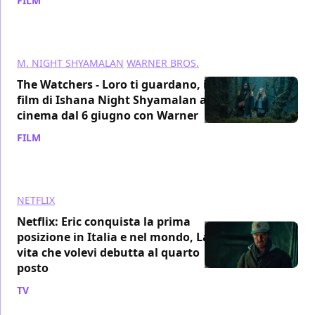
FILM
/ 07 giu 2024
M. NIGHT SHYAMALAN
WARNER BROS.
The Watchers - Loro ti guardano, il
film di Ishana Night Shyamalan al
cinema dal 6 giugno con Warner
FILM
/ 05 giu 2024
NETFLIX
Netflix: Eric conquista la prima
posizione in Italia e nel mondo, La
vita che volevi debutta al quarto
posto
TV
/ 02 giu 2024