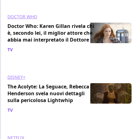
DOCTOR WHO
Doctor Who: Karen Gillan rivela chi
è, secondo lei, il miglior attore che
abbia mai interpretato il Dottore
TV
/ 02 giu 2024
DISNEY+
The Acolyte: La Seguace, Rebecca
Henderson svela nuovi dettagli
sulla pericolosa Lightwhip
TV
/ 02 giu 2024
NETFLIX