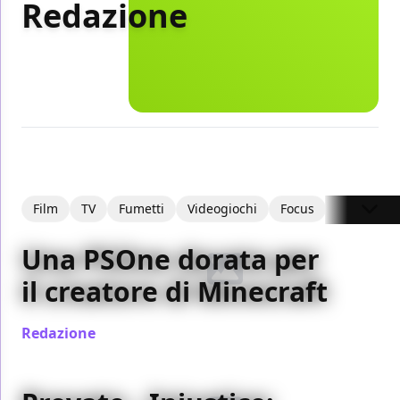
Redazione
Film
TV
Fumetti
Videogiochi
Focus
Recension
Una PSOne dorata per
il creatore di Minecraft
Redazione
/ 27 mag 2013