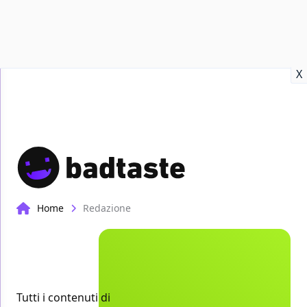
Recensioni
Format video
Marvel
Netflix
Disney+
Prime
X
Home
Redazione
Tutti i contenuti di