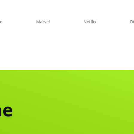
eo
Marvel
Netflix
D
ne