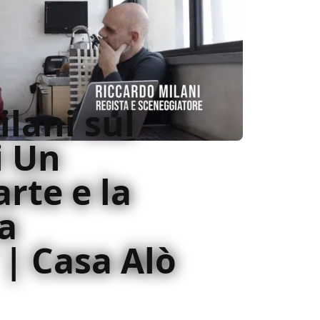
lani sul
i Un
rte e la
a
 | Casa Alò
acchierare per 121 minuti con Riccardo
 di Un mondo a parte