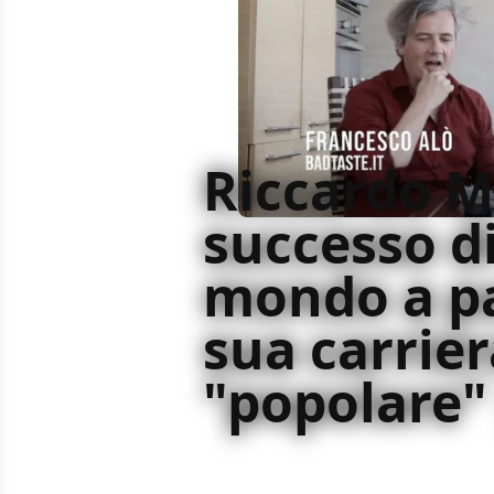
Riccardo Mi
successo d
mondo a pa
sua carrier
"popolare"
Francesco Alò è tornato a videochi
Milani, regista e co-sceneggiatore