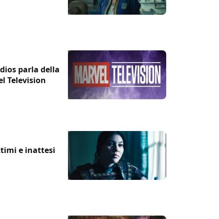
ios parla della
el Television
timi e inattesi