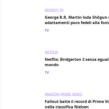
DISNEY+
FX
George R.R. Martin loda Shōgun e 
adattamenti poco fedeli alla font
TV
/ 26 mag 2024
NETFLIX
Netflix: Bridgerton 3 senza eguali
mondo
TV
/ 19 mag 2024
AMAZON PRIME VIDEO
Fallout batte il record di Prime V
nella classifica Nielsen