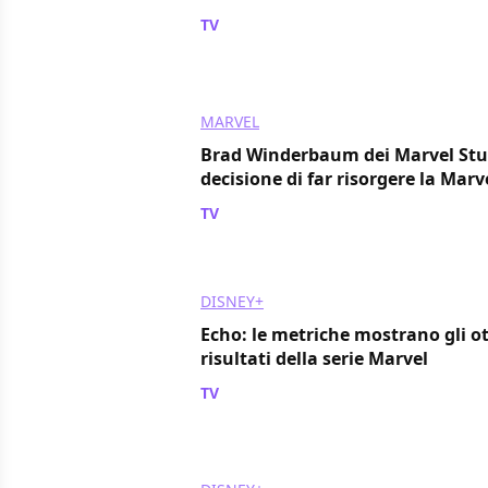
TV
/ 19 mag 2024
MARVEL
Brad Winderbaum dei Marvel Stud
decisione di far risorgere la Marv
TV
/ 19 mag 2024
DISNEY+
Echo: le metriche mostrano gli ot
risultati della serie Marvel
TV
/ 19 mag 2024