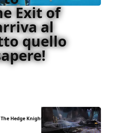
e Exit of
rriva al
tto quello
sapere!
Exit of Goodbyes uscirà al cinema il 10-
 c'è da sapere!
 The Hedge Knight le