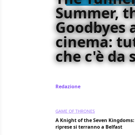
Summer, th
Goodbyes a
cinema: tu
che c'è da 
L'anime The Tunnel to Summer, the 
11-12 giugno: ecco tutto quello che
Redazione
/ 29 mag 2024
GAME OF THRONES
A Knight of the Seven Kingdoms:
riprese si terranno a Belfast