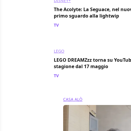
DISNEY+
The Acolyte: La Seguace, nel nuo
primo sguardo alla lightwip
TV
/ 19 mag 2024
LEGO
LEGO DREAMZzz torna su YouTube
stagione dal 17 maggio
TV
/ 14 mag 2024
CASA ALÒ