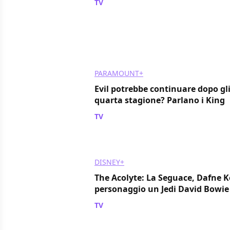
TV
/ 26 mag 2024
PARAMOUNT+
Evil potrebbe continuare dopo gli
quarta stagione? Parlano i King
TV
/ 26 mag 2024
DISNEY+
The Acolyte: La Seguace, Dafne Ke
personaggio un Jedi David Bowie
TV
/ 26 mag 2024