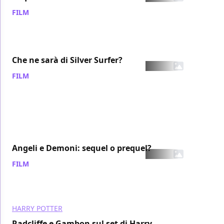
FILM
/ 27 ott 2007
Che ne sarà di Silver Surfer?
FILM
/ 27 ott 2007
Angeli e Demoni: sequel o prequel?
FILM
/ 26 ott 2007
HARRY POTTER
Radcliffe e Gambon sul set di Harry