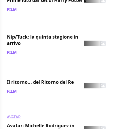
Prime foto dal set di Harry Potter 6
FILM
/ 13 ott 2007
Nip/Tuck: la quinta stagione in
arrivo
FILM
/ 12 ott 2007
Il ritorno... del Ritorno del Re
FILM
/ 12 ott 2007
AVATAR
Avatar: Michelle Rodriguez in