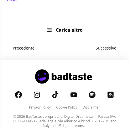
Carica altro
Precedente
Successivo
Privacy Policy
Cookie Policy
Disclaimer
© 2026 BadTaste.it proprietà di
Digital Dreams s.r.l.
- Partita IVA:
11885930963 - Sede legale: Via Alberico Albricci 8, 20122 Milano
Italy -
info@digitaldreams.it