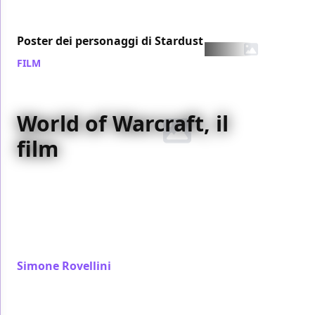
Poster dei personaggi di Stardust
FILM
/ 07 ago 2007
World of Warcraft, il
film
World of Warcraft
, il videogioco online più giocato al
mondo, diventerà un film, e ora iniziano a trapelare i
primi dettagli. La Legendary Pictures, che ha
realizzato anche
300
, non ha intenzione di
scontentare gli oltre
9 milioni di fan
...
Simone Rovellini
/ 07 ago 2007