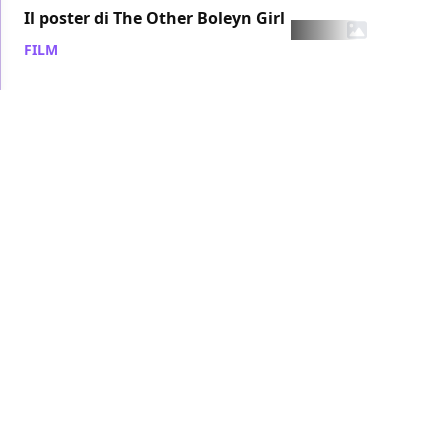
Il poster di The Other Boleyn Girl
FILM
/ 07 ago 2007
Le celebrità di Watchmen
FILM
/ 06 ago 2007
Carica altro
Precedente
Successivo