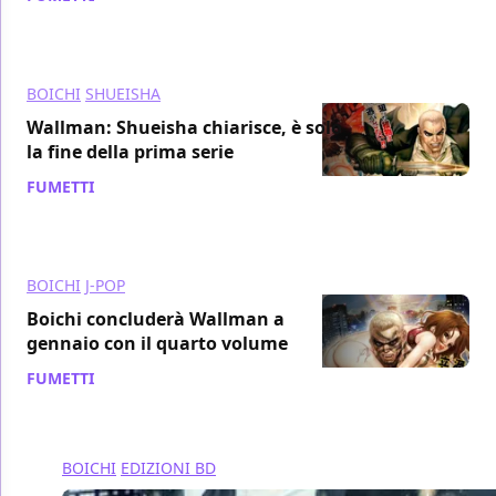
BOICHI
SHUEISHA
Wallman: Shueisha chiarisce, è solo
la fine della prima serie
FUMETTI
/ 20 gen 2015
BOICHI
J-POP
Boichi concluderà Wallman a
gennaio con il quarto volume
FUMETTI
/ 05 gen 2015
BOICHI
EDIZIONI BD