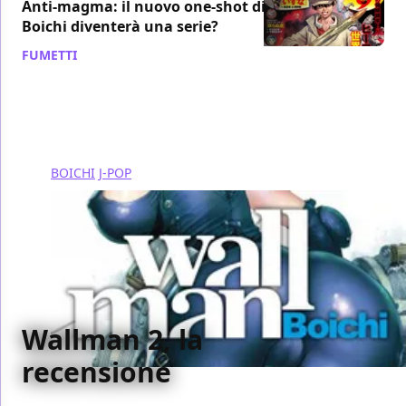
Anti-magma: il nuovo one-shot di
Boichi diventerà una serie?
FUMETTI
/ 05 mag 2015
BOICHI
J-POP
Wallman 2, la
recensione