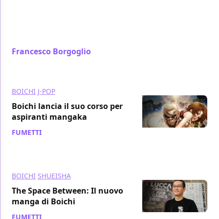
Dopo l'introduzione dei personaggi principali della
serie nel primo numero, Jiro, Nami e Kubota, con
questo capitolo Boichi entra nel vivo del suo
Wallman
Francesco Borgoglio
/ 21 mar 2015
BOICHI
J-POP
Boichi lancia il suo corso per
aspiranti mangaka
FUMETTI
/ 17 mar 2015
BOICHI
SHUEISHA
The Space Between: Il nuovo
manga di Boichi
FUMETTI
/ 02 mar 2015