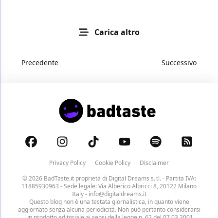
Carica altro
Precedente
Successivo
Privacy Policy
Cookie Policy
Disclaimer
© 2026 BadTaste.it proprietà di
Digital Dreams s.r.l.
- Partita IVA:
11885930963 - Sede legale: Via Alberico Albricci 8, 20122 Milano
Italy -
info@digitaldreams.it
Questo blog non è una testata giornalistica, in quanto viene
aggiornato senza alcuna periodicità. Non può pertanto considerarsi
un prodotto editoriale ai sensi della legge n. 62 del 07.03.2001