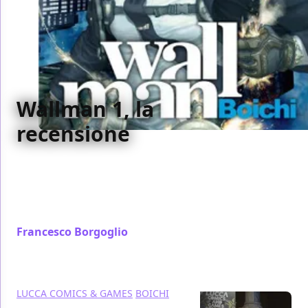
Wallman 1, la
recensione
Chi ha conosciuto e amato Boichi per Sun Ken Rock,
rimarrà pienamente soddisfatto da questo primo
numero della nuova serie dell'autore coreano:
Wallman
Francesco Borgoglio
/ 25 nov 2014
LUCCA COMICS & GAMES
BOICHI