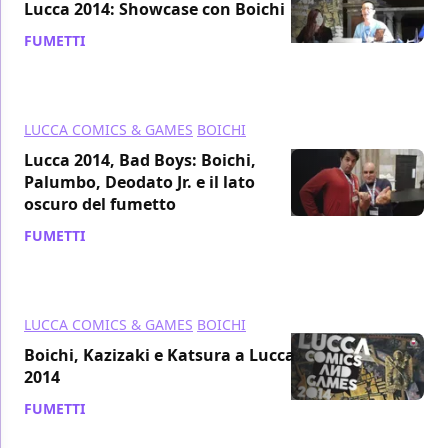
Lucca 2014: Showcase con Boichi
FUMETTI
/ 10 nov 2014
LUCCA COMICS & GAMES
BOICHI
Lucca 2014, Bad Boys: Boichi,
Palumbo, Deodato Jr. e il lato
oscuro del fumetto
FUMETTI
/ 01 nov 2014
LUCCA COMICS & GAMES
BOICHI
Boichi, Kazizaki e Katsura a Lucca
2014
FUMETTI
/ 07 ago 2014