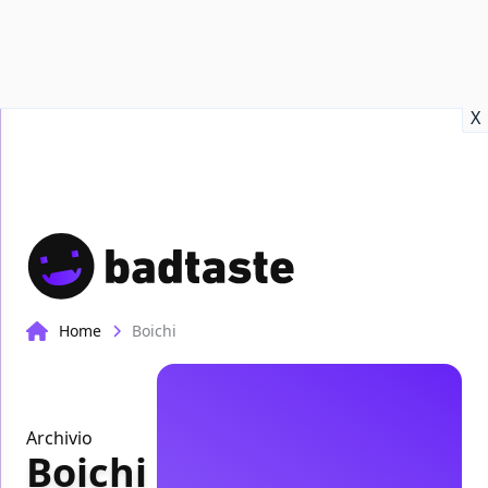
Recensioni
Format video
Marvel
Netflix
Disney+
Prime
X
Home
Boichi
Archivio
Boichi