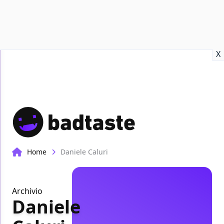
Recensioni
Format video
Marvel
Netflix
Disney+
Prime
X
Home
Daniele Caluri
Archivio
Daniele