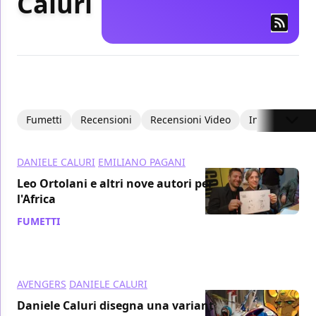
Caluri
Fumetti
Recensioni
Recensioni Video
Interviste
DANIELE CALURI
EMILIANO PAGANI
Leo Ortolani e altri nove autori per
l'Africa
FUMETTI
/ 28 ott 2013
AVENGERS
DANIELE CALURI
Daniele Caluri disegna una variant