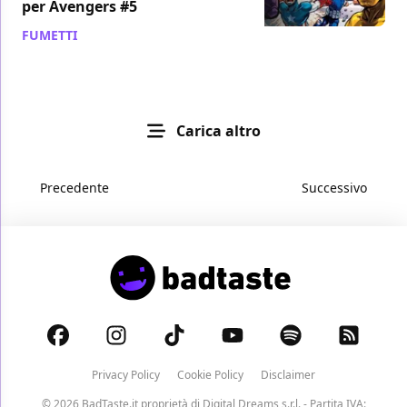
per Avengers #5
FUMETTI
/ 05 ott 2013
Carica altro
Precedente
Successivo
Privacy Policy
Cookie Policy
Disclaimer
© 2026 BadTaste.it proprietà di
Digital Dreams s.r.l.
- Partita IVA: