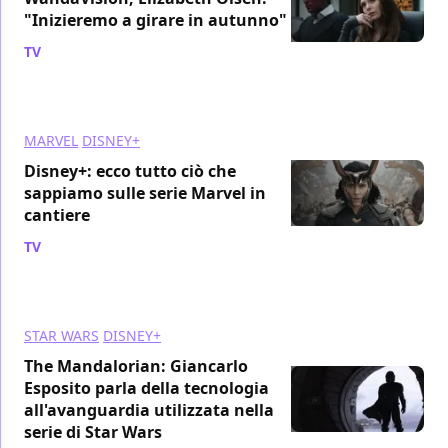
"Inizieremo a girare in autunno"
TV
/ 25 apr 2019
MARVEL
DISNEY+
Disney+: ecco tutto ciò che
sappiamo sulle serie Marvel in
cantiere
TV
/ 21 apr 2019
STAR WARS
DISNEY+
The Mandalorian: Giancarlo
Esposito parla della tecnologia
all'avanguardia utilizzata nella
serie di Star Wars