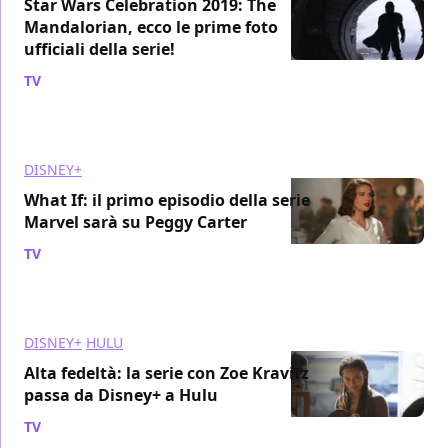
Star Wars Celebration 2019: The
Mandalorian, ecco le prime foto
ufficiali della serie!
TV
/ 14 apr 2019
DISNEY+
What If: il primo episodio della serie
Marvel sarà su Peggy Carter
TV
/ 13 apr 2019
DISNEY+
HULU
Alta fedeltà: la serie con Zoe Kravitz
passa da Disney+ a Hulu
TV
/ 13 apr 2019