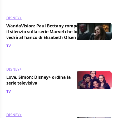
DISNEY+
WandaVision: Paul Bettany rompe
il silenzio sulla serie Marvel che lo
vedrà al fianco di Elizabeth Olsen
TV
/ 12 apr 2019
DISNEY+
Love, Simon: Disney+ ordina la
serie televisiva
TV
/ 12 apr 2019
DISNEY+