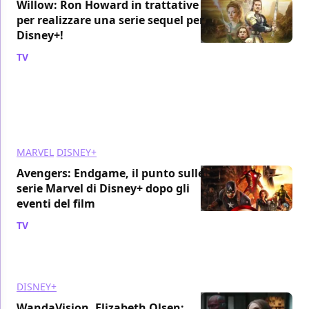
Willow: Ron Howard in trattative
per realizzare una serie sequel per
Disney+!
TV
/ 02 mag 2019
MARVEL
DISNEY+
Avengers: Endgame, il punto sulle
serie Marvel di Disney+ dopo gli
eventi del film
TV
/ 01 mag 2019
DISNEY+
WandaVision, Elizabeth Olsen: