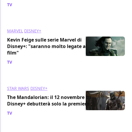
TV
/ 20 apr 2019
MARVEL
DISNEY+
Kevin Feige sulle serie Marvel di
Disney+: "saranno molto legate ai
film"
TV
/ 18 apr 2019
STAR WARS
DISNEY+
The Mandalorian: il 12 novembre su
Disney+ debutterà solo la premiere
TV
/ 16 apr 2019