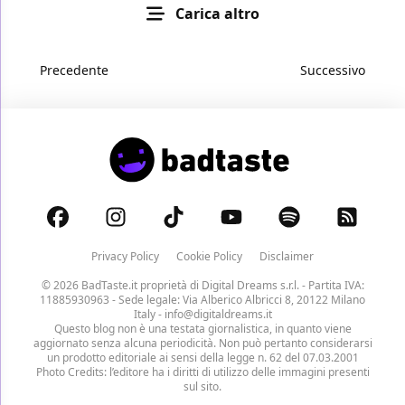
Carica altro
Precedente
Successivo
Privacy Policy
Cookie Policy
Disclaimer
© 2026 BadTaste.it proprietà di
Digital Dreams s.r.l.
- Partita IVA:
11885930963 - Sede legale: Via Alberico Albricci 8, 20122 Milano
Italy -
info@digitaldreams.it
Questo blog non è una testata giornalistica, in quanto viene
aggiornato senza alcuna periodicità. Non può pertanto considerarsi
un prodotto editoriale ai sensi della legge n. 62 del 07.03.2001
Photo Credits: l’editore ha i diritti di utilizzo delle immagini presenti
sul sito.