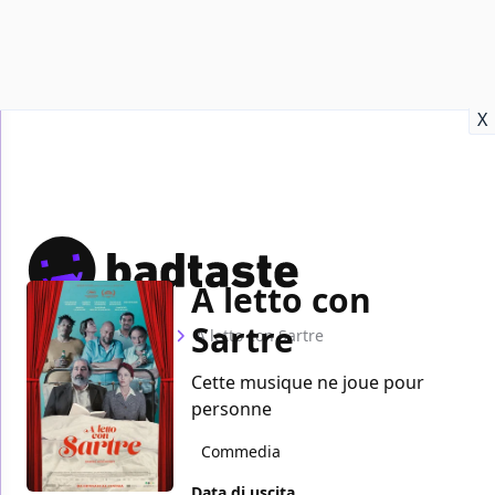
Recensioni
Format video
Marvel
Netflix
Disney+
Prime
X
A letto con
Sartre
Home
Film
A letto con Sartre
Cette musique ne joue pour
personne
Commedia
Data di uscita