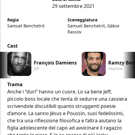
29 settembre 2021
Regia
Sceneggiatura
Samuel Benchetrit
Samuel Benchetrit, Gábor
Rassov
Cast
François Damiens
Ramzy Bed
Jeff
Neptune
Trama
Anche i “duri” hanno un cuore. Lo sa bene Jeff,
piccolo boss locale che tenta di sedurre una cassiera
scrivendole discutibili quanto struggenti poesie
d’amore. La sanno Jésus e Poussin, suoi fedelissimi,
che tra una riflessione filosofica e l’altra aiutano la
figlia adolescente del capo ad avvicinare il ragazzo
che tanto le piace. E lo sa ancora di più Jacky,