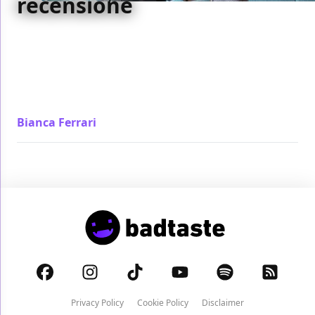
recensione
Ad un primo impatto sembrano incapaci di capire
ciò che stanno facendo e invece alla fine, proprio per
la loro ingenuità, ci convincono di essere quelli che
più di tutti vivono con profondità l’esistenza:
esattamente in nome di Sartre.
Bianca Ferrari
/ 26 gen 2023
Privacy Policy
Cookie Policy
Disclaimer