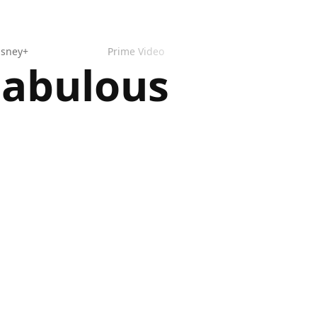
isney+
Prime Video
Fabulous