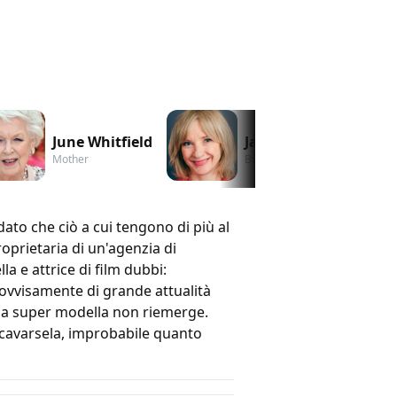
June Whitfield
Jane Horrocks
Mother
Bubble / Shirley Bassey
to che ciò a cui tengono di più al
oprietaria di un'agenzia di
a e attrice di film dubbi:
ovvisamente di grande attualità
 la super modella non riemerge.
 cavarsela, improbabile quanto