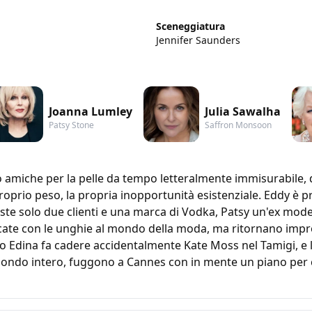
Sceneggiatura
Jennifer Saunders
Joanna Lumley
Julia Sawalha
Patsy Stone
Saffron Monsoon
miche per la pelle da tempo letteralmente immisurabile, da
roprio peso, la propria inopportunità esistenziale. Eddy è pr
ste solo due clienti e una marca di Vodka, Patsy un'ex modell
cate con le unghie al mondo della moda, ma ritornano impr
o Edina fa cadere accidentalmente Kate Moss nel Tamigi, e
l mondo intero, fuggono a Cannes con in mente un piano per