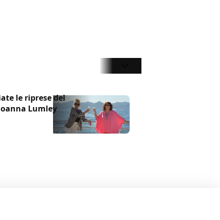
ate le riprese del
e Joanna Lumley