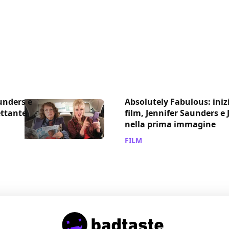
unders e
Absolutely Fabulous: inizi
ettante
film, Jennifer Saunders 
nella prima immagine
FILM
/ 21 ott 2015