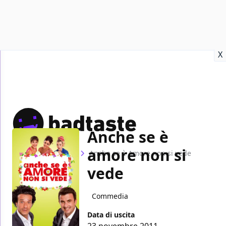
Recensioni
Format video
Marvel
Netflix
Disney+
Prime
X
Anche se è
amore non si
Home
Film
Anche se è Amore non si vede
vede
Commedia
Data di uscita
23 novembre 2011