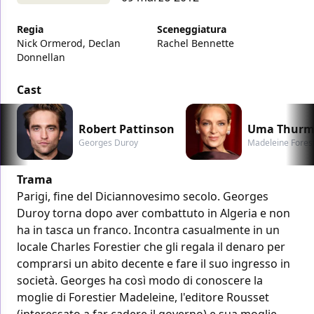
Regia
Sceneggiatura
Nick Ormerod, Declan
Rachel Bennette
Donnellan
Cast
Robert Pattinson
Uma Thur
Georges Duroy
Madeleine Forest
Trama
Parigi, fine del Diciannovesimo secolo. Georges
Duroy torna dopo aver combattuto in Algeria e non
ha in tasca un franco. Incontra casualmente in un
locale Charles Forestier che gli regala il denaro per
comprarsi un abito decente e fare il suo ingresso in
società. Georges ha così modo di conoscere la
moglie di Forestier Madeleine, l'editore Rousset
(interessato a far cadere il governo) e sua moglie