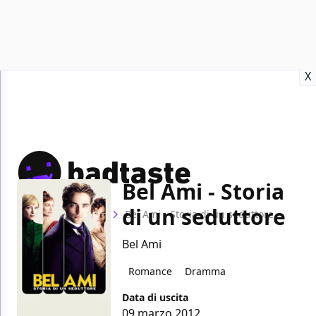
Recensioni
Format video
Marvel
Netflix
Disney+
Prime
X
Bel Ami - Storia
di un seduttore
Home
Film
Bel Ami - Storia di un seduttore
Bel Ami
Romance
Dramma
Data di uscita
09 marzo 2012