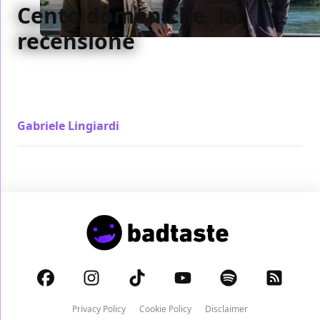
Cento domeniche, la
recensione
Cento domeniche è un film così sentito da Antonio
Albanese, anche regista, che gli si perdona anche
qualche scivolone su una storia potente
Gabriele Lingiardi
/ 24 nov 2023
Privacy Policy
Cookie Policy
Disclaimer