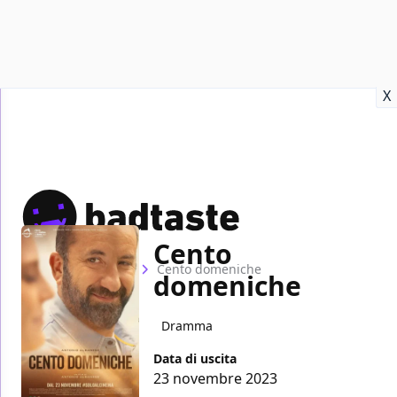
Recensioni
Format video
Marvel
Netflix
Disney+
Prime
X
Cento
Home
Film
Cento domeniche
domeniche
Dramma
Data di uscita
23 novembre 2023