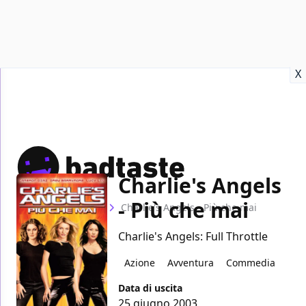
Recensioni
Format video
Marvel
Netflix
Disney+
Prime
X
Charlie's Angels
- Più che mai
Home
Film
Charlie's Angels - Più che mai
Charlie's Angels: Full Throttle
Azione
Avventura
Commedia
Data di uscita
25 giugno 2003