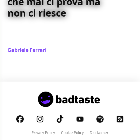
che mai ci prova ma
non ci riesce
Charlie’s Angels – Più che mai vorrebbe essere una
versione migliorata del primo film, ma perde tutta la
sua spontaneità
Gabriele Ferrari
/ 17 dic 2023
Privacy Policy
Cookie Policy
Disclaimer