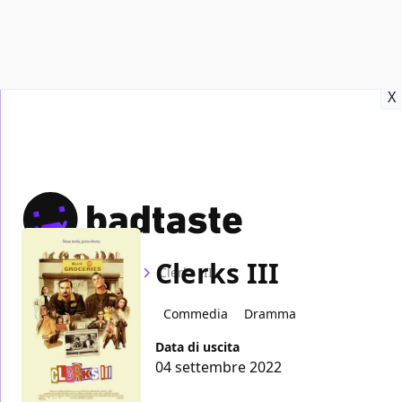
Recensioni
Format video
Marvel
Netflix
Disney+
Prime
X
Clerks III
Home
Film
Clerks III
Commedia
Dramma
Data di uscita
04 settembre 2022