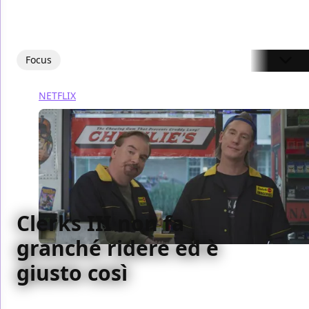
Focus
NETFLIX
Clerks III non fa
granché ridere ed è
giusto così
Clerks III chiude (definitivamente?) la saga del Quick