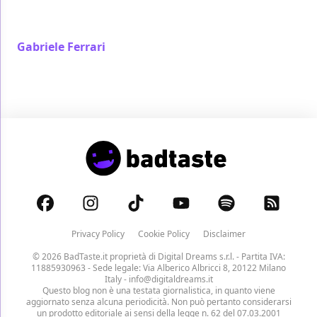
Stop con il capitolo più malinconico e riflessivo della
trilogia
Gabriele Ferrari
/ 04 mar 2023
Privacy Policy
Cookie Policy
Disclaimer
© 2026 BadTaste.it proprietà di
Digital Dreams s.r.l.
- Partita IVA:
11885930963 - Sede legale: Via Alberico Albricci 8, 20122 Milano
Italy -
info@digitaldreams.it
Questo blog non è una testata giornalistica, in quanto viene
aggiornato senza alcuna periodicità. Non può pertanto considerarsi
un prodotto editoriale ai sensi della legge n. 62 del 07.03.2001