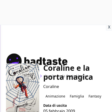
Recensioni
Format video
Marvel
Netflix
Disney+
Prime
X
Coraline e la
porta magica
Home
Film
Coraline e la Porta Magica
Coraline
Animazione
Famiglia
Fantasy
Data di uscita
05 febbraio 2009