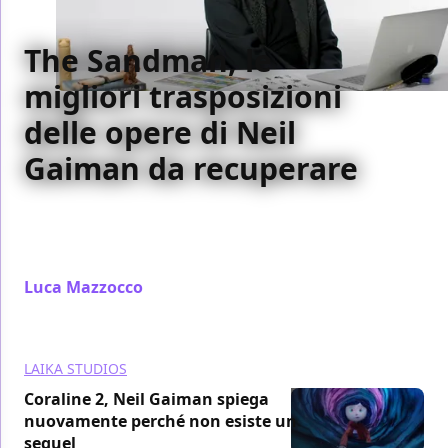
The Sandman, le
migliori trasposizioni
delle opere di Neil
Gaiman da recuperare
The Sandman ci ha convinti appieno, ma quali altre
opere di Neil Gaiman sono state trasportate su
schermo con successo?
Luca Mazzocco
/ 13 ago 2022
LAIKA STUDIOS
Coraline 2, Neil Gaiman spiega
nuovamente perché non esiste un
sequel