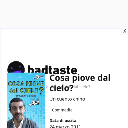
Recensioni
Format video
Marvel
Netflix
Disney+
Prime
X
Cosa piove dal
cielo?
Home
Film
Cosa piove dal cielo?
Un cuento chino
Commedia
Data di uscita
24 marzo 2011