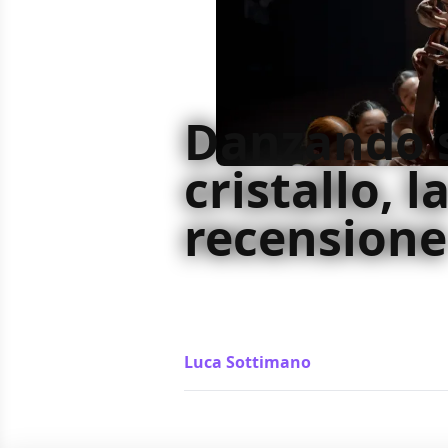
Danzando 
cristallo, l
recensione
Danzando sul cristallo è un film sui
aspettarsi da un film sulla danza, 
completamente quando vorrebbe f
Luca Sottimano
/ 08 apr 2022