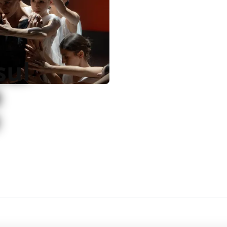
sul
a
 corpi, come era lecito
ma deraglia
arsi dramma psicologico