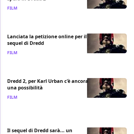
FILM
/ 06 apr 2014
Lanciata la petizione online per il
sequel di Dredd
FILM
/ 25 lug 2013
Dredd 2, per Karl Urban c'è ancora
una possibilità
FILM
/ 16 mag 2013
Il sequel di Dredd sarà... un