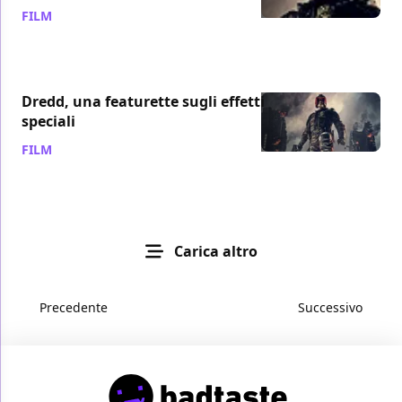
FILM
/ 04 nov 2012
Dredd, una featurette sugli effetti
speciali
FILM
/ 08 ott 2012
Carica altro
Precedente
Successivo