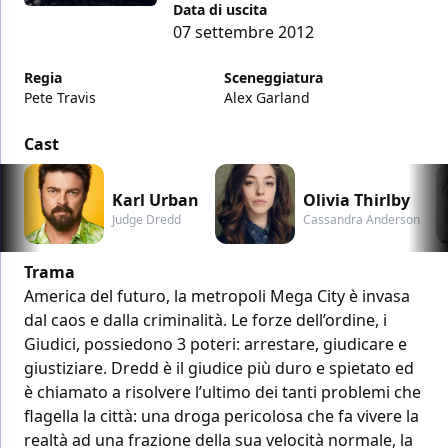
Data di uscita
07 settembre 2012
Regia
Sceneggiatura
Pete Travis
Alex Garland
Cast
Karl Urban
Olivia Thirlby
Judge Dredd
Cassandra Anderson
Trama
America del futuro, la metropoli Mega City è invasa
dal caos e dalla criminalità. Le forze dell’ordine, i
Giudici, possiedono 3 poteri: arrestare, giudicare e
giustiziare. Dredd è il giudice più duro e spietato ed
è chiamato a risolvere l’ultimo dei tanti problemi che
flagella la città: una droga pericolosa che fa vivere la
realtà ad una frazione della sua velocità normale, la