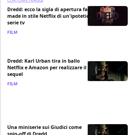
CORTOMETRAGGI
Dredd: ecco la sigla di apertura fan
made in stile Netflix di un'ipotetica
serie tv
FILM
/ 02 ott 2016
Dredd: Karl Urban tira in ballo
Netflix e Amazon per realizzare il
sequel
FILM
/ 26 apr 2016
Una miniserie sui Giudici come
spin-off di Dredd