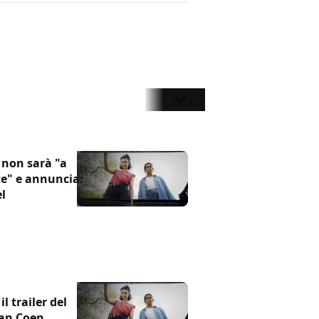
 non sarà "a
e" e annuncia:
el
l trailer del
han Coen