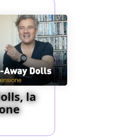
lls, la
ione