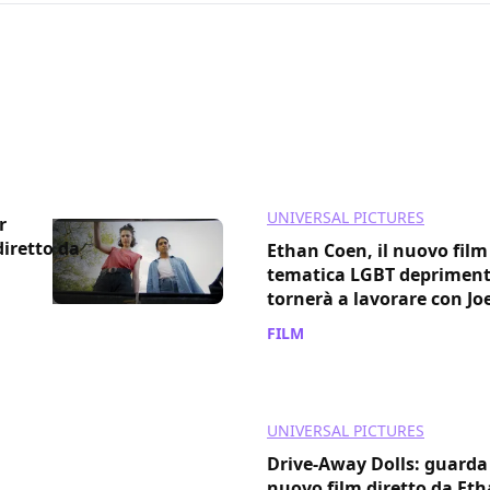
UNIVERSAL PICTURES
r
diretto da
Ethan Coen, il nuovo film
tematica LGBT depriment
tornerà a lavorare con Jo
FILM
/ 19 gen 2024
UNIVERSAL PICTURES
Drive-Away Dolls: guarda i
nuovo film diretto da Et