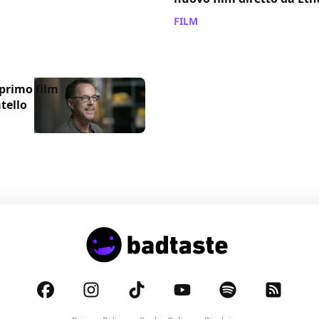
FILM
/ 22 nov 2023
 primo film
tello