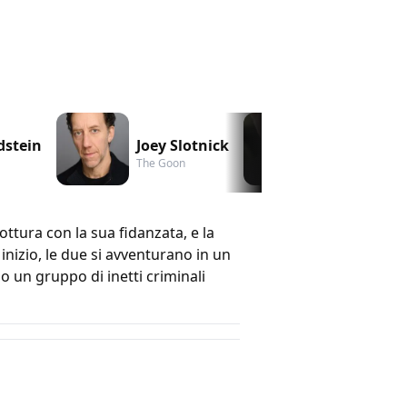
dstein
Joey Slotnick
C.J. Wilson
The Goon
The Goon
ttura con la sua fidanzata, e la
nizio, le due si avventurano in un
 un gruppo di inetti criminali