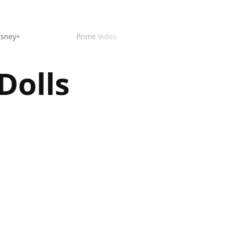
isney+
Prime Video
Dolls