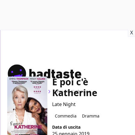
Recensioni
Format video
Marvel
Netflix
Disney+
Prime
X
E poi c'è
Katherine
Home
Film
E Poi C'è Katherine
Late Night
Commedia
Dramma
Data di uscita
25 gennaio 2019