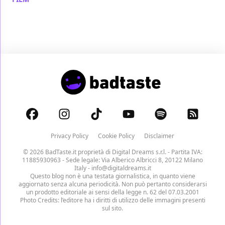
Privacy Policy
Cookie Policy
Disclaimer
© 2026 BadTaste.it proprietà di
Digital Dreams s.r.l.
- Partita IVA:
11885930963 - Sede legale: Via Alberico Albricci 8, 20122 Milano
Italy -
info@digitaldreams.it
Questo blog non è una testata giornalistica, in quanto viene
aggiornato senza alcuna periodicità. Non può pertanto considerarsi
un prodotto editoriale ai sensi della legge n. 62 del 07.03.2001
Photo Credits: l’editore ha i diritti di utilizzo delle immagini presenti
sul sito.