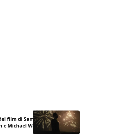
 del film di Sam
n e Michael Ward