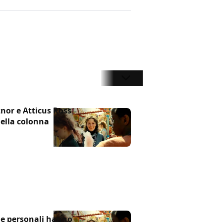
znor e Atticus Ross
della colonna
de personali hanno