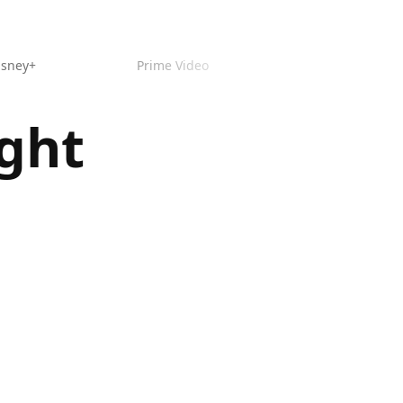
isney+
Prime Video
ight