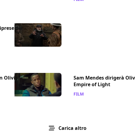
iprese del
n Olivia
Sam Mendes dirigerà Oliv
Empire of Light
FILM
/ 07 apr 2021
Carica altro