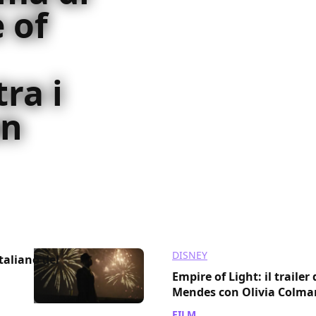
 of
tra i
en
s in occasione della
la Cineteca di Bologna
DISNEY
italiano del
Empire of Light: il trailer
Mendes con Olivia Colma
FILM
/ 24 ago 2022