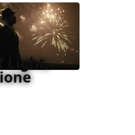
 Light,
sione
 suoi lavoratori, Empire of
all'intreccio troppo semplice e