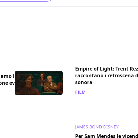
Empire of Light: Trent Re
raccontano i retroscena 
iamo il
sonora
one evento
FILM
/ 18 dic 2022
JAMES BOND
DISNEY
Per Sam Mendes le vicen