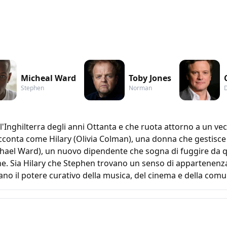
Micheal Ward
Toby Jones
Stephen
Norman
D
'Inghilterra degli anni Ottanta e che ruota attorno a un vec
cconta come Hilary (Olivia Colman), una donna che gestisce i
hael Ward), un nuovo dipendente che sogna di fuggire da que
ne. Sia Hilary che Stephen trovano un senso di appartenenza
no il potere curativo della musica, del cinema e della comu