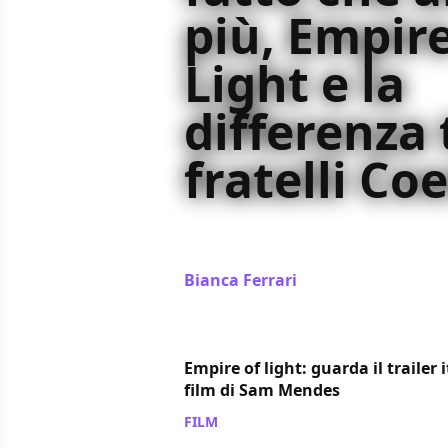
più, Empire
Light e la
differenza 
fratelli Co
Abbiamo intervistato Roger Deakin
mostra a lui dedicata "Byways" del
Bianca Ferrari
/ 16 nov 2022
Empire of light: guarda il trailer 
film di Sam Mendes
FILM
/ 08 nov 2022