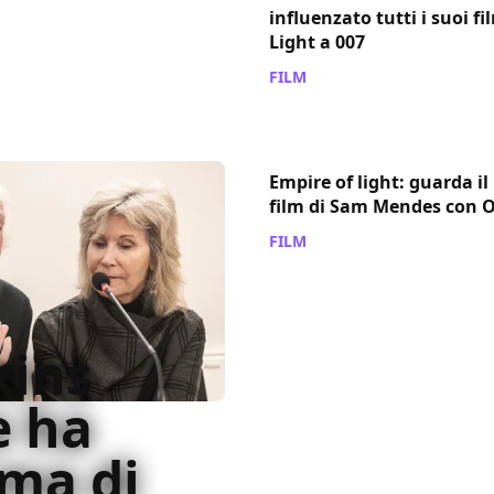
influenzato tutti i suoi f
Light a 007
FILM
/ 26 nov 2022
Empire of light: guarda il
film di Sam Mendes con O
FILM
/ 15 nov 2022
kins
e ha
ama di