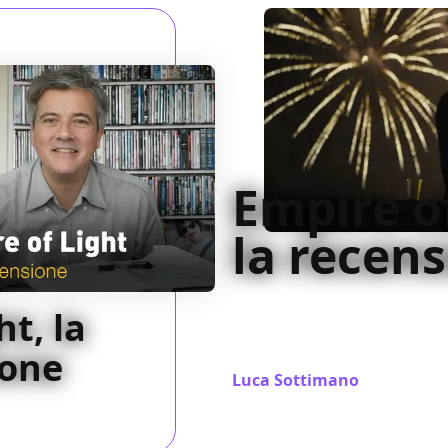
Empire of
la recen
Ode al potere del cinema e ai
ht, la
Light è anche però un film d
ruffiano
ione
Luca Sottimano
/ 02 dic 2022