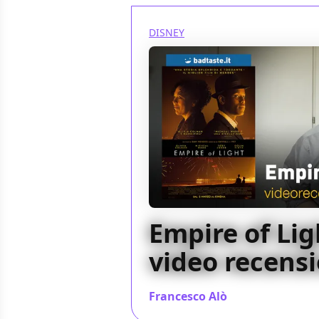
DISNEY
Empire of Lig
video recens
Francesco Alò
/ 02 mar 2023