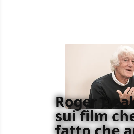
Roger Dea
sui film ch
fatto che 