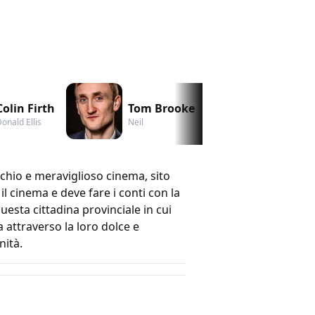
Colin Firth
Tom Brooke
Tanya M
onald Ellis
Neil
Delia
chio e meraviglioso cinema, sito
l cinema e deve fare i conti con la
sta cittadina provinciale in cui
 attraverso la loro dolce e
nità.