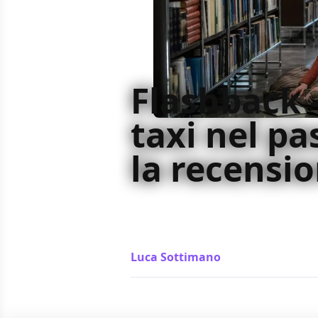
Flashback 
taxi nel pa
la recensi
Vorrebbe essere una commedia spr
ma non è che un bignamino scolasti
urlati. La recensione
Luca Sottimano
/ 05 feb 2022