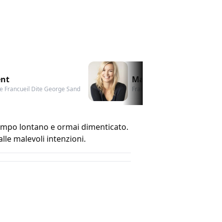
ent
Marion Creusvaux
de Francueil Dite George Sand
Françoise
empo lontano e ormai dimenticato.
lle malevoli intenzioni.