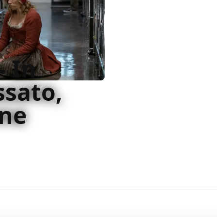
– In
ssato,
one
egiudicata, Flashback,
co, un film di slogan