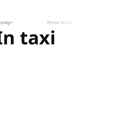
isney+
Prime Video
In taxi