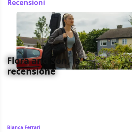
Recensioni
Flora and Son, la
recensione
Con Flora and Son, Carney porta ancora avanti l’idea
della musica come necessità espressiva del singolo,
un linguaggio alla portata di tutti (anche i
principianti) e che qui, nella forma di una vecchia
chitarra acustica, rivoluziona nei modi più belli e
inaspettati la vita di un intero nucleo famigliare.
Bianca Ferrari
/ 29 set 2023