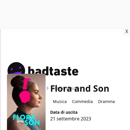
Recensioni
Format video
Marvel
Netflix
Disney+
Prime
X
Flora and Son
Home
Film
Flora and Son
Musica
Commedia
Dramma
Data di uscita
21 settembre 2023