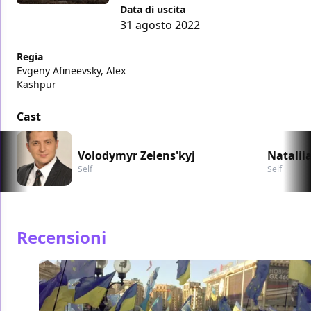
Data di uscita
31 agosto 2022
Regia
Evgeny Afineevsky, Alex
Kashpur
Cast
Volodymyr Zelens'kyj
Natalii
Self
Self
Recensioni