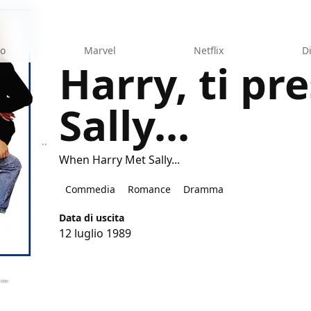
eo
Marvel
Netflix
D
Harry, ti pr
Sally...
nto Sally...
When Harry Met Sally...
Commedia
Romance
Dramma
Data di uscita
12 luglio 1989