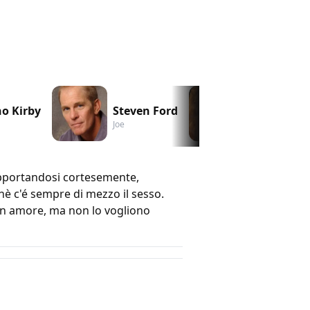
o Kirby
Steven Ford
Lisa Jane 
Joe
Alice
opportandosi cortesemente,
è c'é sempre di mezzo il sesso.
 in amore, ma non lo vogliono