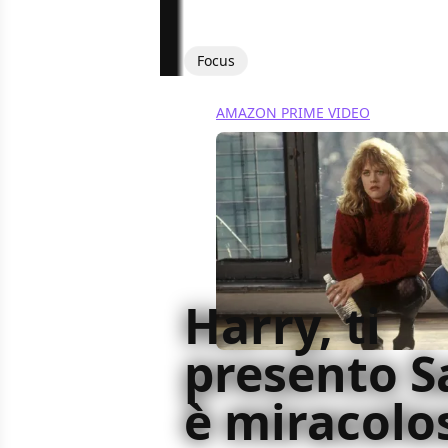
Focus
AMAZON PRIME VIDEO
Harry, ti
presento Sa
è miracolo