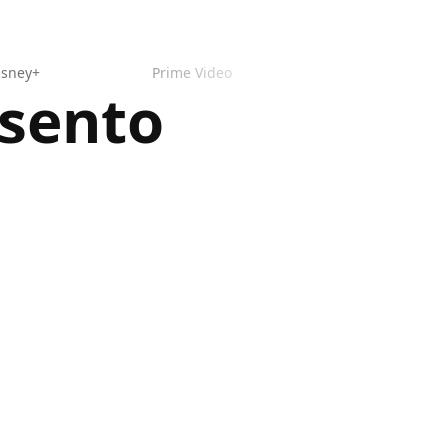
isney+
Prime Video
esento