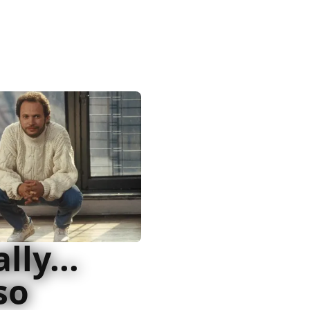
lly...
so