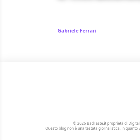
Harry, ti presento Sally è un’opera 
nell’impresa di essere contempor
senza tempo e pure moderna
Gabriele Ferrari
/ 21 gen 2024
© 2026 BadTaste.it proprietà di
Digital
Questo blog non è una testata giornalistica, in quanto 