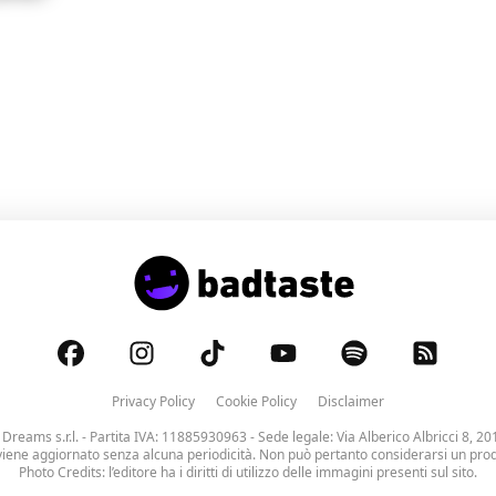
perfetta che riesce
aneamente nostalgica,
Privacy Policy
Cookie Policy
Disclaimer
 Dreams s.r.l.
- Partita IVA: 11885930963 - Sede legale: Via Alberico Albricci 8, 20
viene aggiornato senza alcuna periodicità. Non può pertanto considerarsi un prodo
Photo Credits: l’editore ha i diritti di utilizzo delle immagini presenti sul sito.