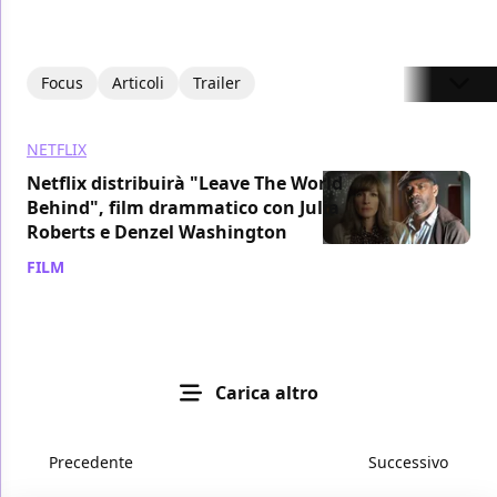
Focus
Articoli
Trailer
NETFLIX
Netflix distribuirà "Leave The World
Behind", film drammatico con Julia
Roberts e Denzel Washington
FILM
/ 21 lug 2020
Carica altro
Precedente
Successivo