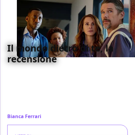
Il mondo dietro di te, la
recensione
Esmail ha il coraggio di affrontare di petto quel
trauma così latente, e lo fa nel modo migliore
quando lo racconta con una sola immagine, precisa,
chiarissima. È lì che il cinema parla davvero e
intravediamo, per qualche secondo, l’abisso di una
nazione.
Bianca Ferrari
/ 09 dic 2023