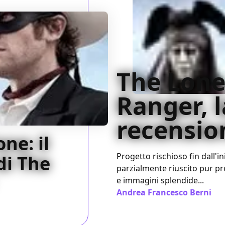
The Lon
Ranger, l
recensio
ne: il
Progetto rischioso fin dall'i
di The
parzialmente riuscito pur 
e immagini splendide...
Andrea Francesco Berni
/ 0