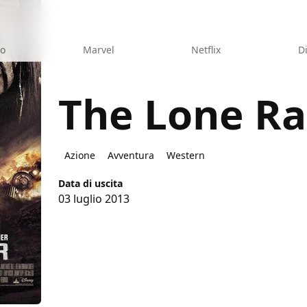
eo
Marvel
Netflix
D
The Lone R
ger
Azione
Avventura
Western
Data di uscita
03 luglio 2013