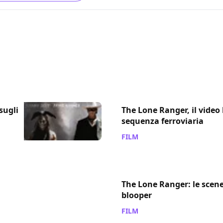
sugli
The Lone Ranger, il vide
sequenza ferroviaria
FILM
/ 10 gen 2014
The Lone Ranger: le scene 
blooper
FILM
/ 20 ott 2013