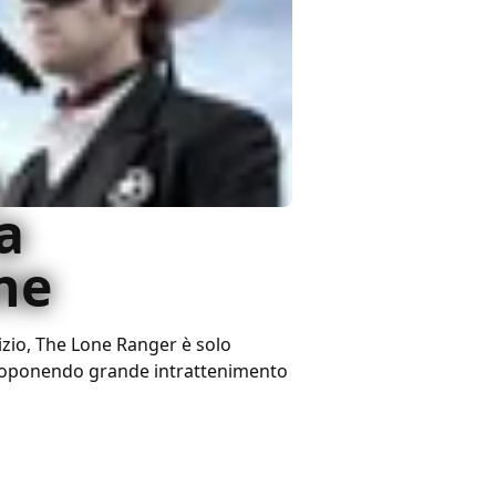
e
a
ne
nizio, The Lone Ranger è solo
proponendo grande intrattenimento
2 lug 2013