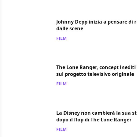
Johnny Depp inizia a pensare di ri
dalle scene
FILM
/ 29 lug 2013
The Lone Ranger, concept inediti 
sul progetto televisivo originale
FILM
/ 17 lug 2013
La Disney non cambierà la sua st
dopo il flop di The Lone Ranger
FILM
/ 11 lug 2013