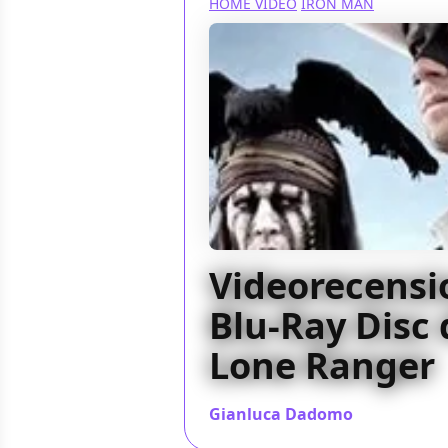
HOME VIDEO
IRON MAN
Videorecensio
Blu-Ray Disc 
Lone Ranger
Gianluca Dadomo
/ 24 ott 2013