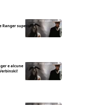
e Ranger supera il
nger e alcune
 Verbinski!