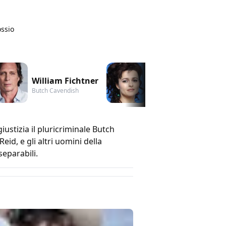
ossio
William Fichtner
Helena Bonham Ca
Butch Cavendish
Red Harrington
ustizia il pluricriminale Butch
id, e gli altri uomini della
separabili.