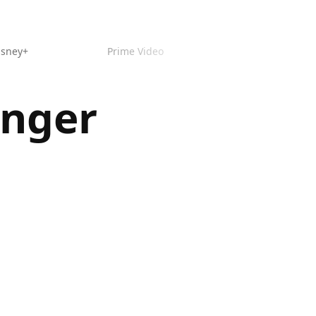
isney+
Prime Video
anger