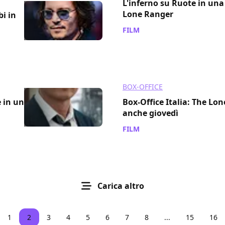
L'inferno su Ruote in una
Lone Ranger
bi in
FILM
/ 05 lug 2013
BOX-OFFICE
 in un
Box-Office Italia: The Lon
anche giovedì
FILM
/ 05 lug 2013
Carica altro
1
2
3
4
5
6
7
8
...
15
16