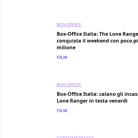
BOX-OFFICE
Box-Office Italia: The Lone Range
conquista il weekend con poco pi
milione
FILM
/ 08 lug 2013
BOX-OFFICE
Box-Office Italia: calano gli incas
Lone Ranger in testa venerdì
FILM
/ 06 lug 2013
CORTOMETRAGGI