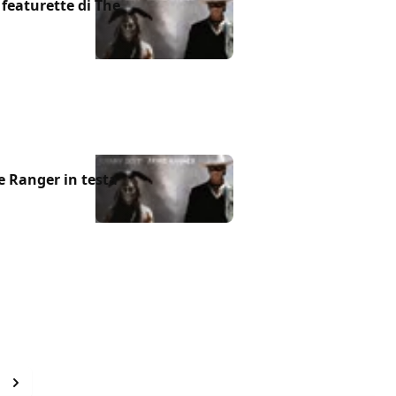
 featurette di The
e Ranger in testa