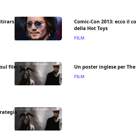
tirarsi
Comic-Con 2013: ecco il co
della Hot Toys
FILM
/ 18 lug 2013
sul film e
Un poster inglese per Th
FILM
/ 12 lug 2013
rategia