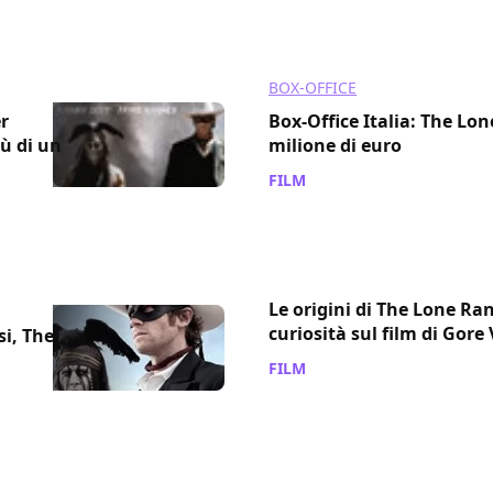
BOX-OFFICE
r
Box-Office Italia: The Lon
ù di un
milione di euro
FILM
/ 07 lug 2013
Le origini di The Lone Ra
curiosità sul film di Gore
si, The
FILM
/ 06 lug 2013