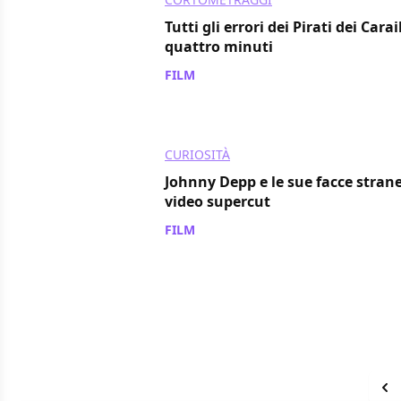
Tutti gli errori dei Pirati dei Carai
quattro minuti
FILM
/ 06 lug 2013
CURIOSITÀ
Johnny Depp e le sue facce strane
video supercut
FILM
/ 05 lug 2013