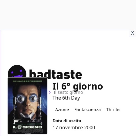
Recensioni
Format video
Marvel
Netflix
Disney+
Prime
X
Il 6° giorno
Home
Film
Il sesto giorno
The 6th Day
Azione
Fantascienza
Thriller
Data di uscita
17 novembre 2000