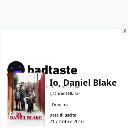
Recensioni
Format video
Marvel
Netflix
Disney+
Prime
X
Io, Daniel Blake
Home
Film
Io, Daniel Blake
I, Daniel Blake
Dramma
Data di uscita
21 ottobre 2016