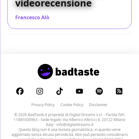
videorecensione
Francesco Alò
/ 21 ott 2016
Privacy Policy
Cookie Policy
Disclaimer
© 2026 BadTaste.it proprietà di
Digital Dreams s.r.l.
- Partita IVA:
11885930963 - Sede legale: Via Alberico Albricci 8, 20122 Milano
Italy -
info@digitaldreams.it
Questo blog non è una testata giornalistica, in quanto viene
aggiornato senza alcuna periodicità. Non può pertanto considerarsi