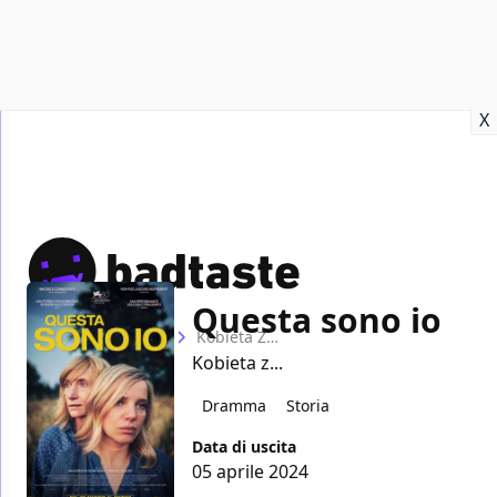
Recensioni
Format video
Marvel
Netflix
Disney+
Prime
X
Questa sono io
Home
Film
Kobieta Z…
Kobieta z...
Dramma
Storia
Data di uscita
05 aprile 2024