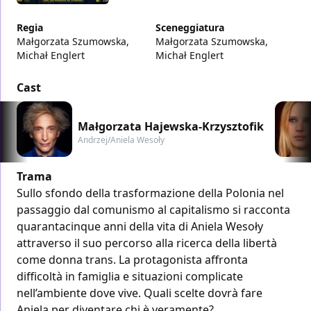
Regia
Sceneggiatura
Małgorzata Szumowska,
Małgorzata Szumowska,
Michał Englert
Michał Englert
Cast
Małgorzata Hajewska-Krzysztofik
Andrzej/Aniela Wesoły
Trama
Sullo sfondo della trasformazione della Polonia nel
passaggio dal comunismo al capitalismo si racconta
quarantacinque anni della vita di Aniela Wesoły
attraverso il suo percorso alla ricerca della libertà
come donna trans. La protagonista affronta
difficoltà in famiglia e situazioni complicate
nell’ambiente dove vive. Quali scelte dovrà fare
Aniela per diventare chi è veramente?