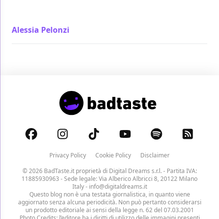
Z… incarna i mutamenti di un’intera nazione,
dipingendo un ritratto profondo e toccante
Alessia Pelonzi
/ 08 set 2023
Privacy Policy
Cookie Policy
Disclaimer
© 2026 BadTaste.it proprietà di
Digital Dreams s.r.l.
- Partita IVA:
11885930963 - Sede legale: Via Alberico Albricci 8, 20122 Milano
Italy -
info@digitaldreams.it
Questo blog non è una testata giornalistica, in quanto viene
aggiornato senza alcuna periodicità. Non può pertanto considerarsi
un prodotto editoriale ai sensi della legge n. 62 del 07.03.2001
Photo Credits: l’editore ha i diritti di utilizzo delle immagini presenti