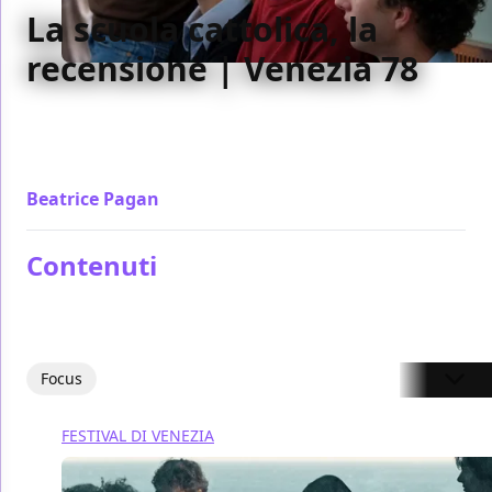
La scuola cattolica, la
recensione | Venezia 78
La scuola cattolica, film di Stefano Mordini sul delitto
del Circeo, delude un po' le aspettative con un
racconto fin troppo confuso
Beatrice Pagan
/ 06 set 2021
Contenuti
Focus
FESTIVAL DI VENEZIA