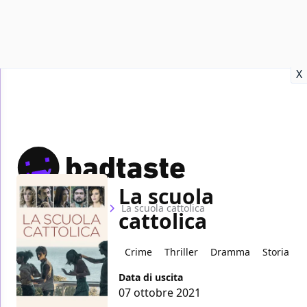
Recensioni
Format video
Marvel
Netflix
Disney+
Prime
X
La scuola
Home
Film
La scuola cattolica
cattolica
Crime
Thriller
Dramma
Storia
Data di uscita
07 ottobre 2021