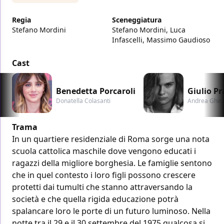
Regia
Sceneggiatura
Stefano Mordini
Stefano Mordini, Luca
Infascelli, Massimo Gaudioso
Cast
Benedetta Porcaroli
Giulio P
Donatella Colasanti
Andrea Ghir
Trama
In un quartiere residenziale di Roma sorge una nota
scuola cattolica maschile dove vengono educati i
ragazzi della migliore borghesia. Le famiglie sentono
che in quel contesto i loro figli possono crescere
protetti dai tumulti che stanno attraversando la
società e che quella rigida educazione potrà
spalancare loro le porte di un futuro luminoso. Nella
notte tra il 29 e il 30 settembre del 1975 qualcosa si