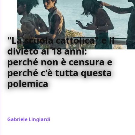
"La scuola cattolica" e il
divieto ai 18 anni:
perché non è censura e
perché c'è tutta questa
polemica
Si parla erroneamente del divieto ai minori di 18 anni
a La scuola cattolica come di una censura, ma è una
confusione che non giova a nessuno
Gabriele Lingiardi
/ 10 ott 2021