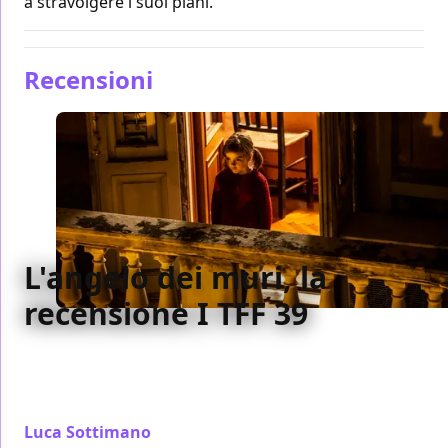
a stravolgere i suoi piani.
Recensioni
L'angelo dei muri, la
recensione I TFF 39
Con L’angelo dei muri Lorenzo Bianchini approda da
una produzione indipendente a una più mainstream,
e il risultato è davvero notevole
Luca Sottimano
/ 05 dic 2021