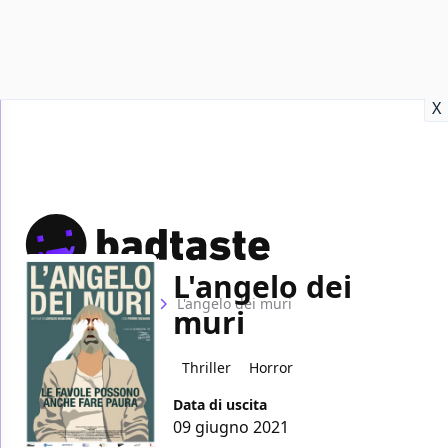
Recensioni
Format video
Marvel
Netflix
Disney+
Prime
X
L'angelo dei
Home
Film
L'angelo dei muri
muri
Thriller
Horror
Data di uscita
09 giugno 2021