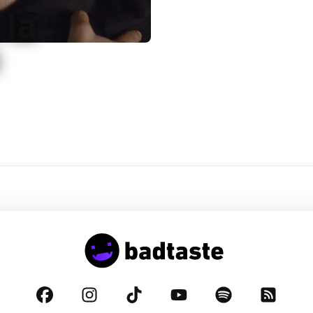
 la
 attese e un senso di
er mettere in discussione