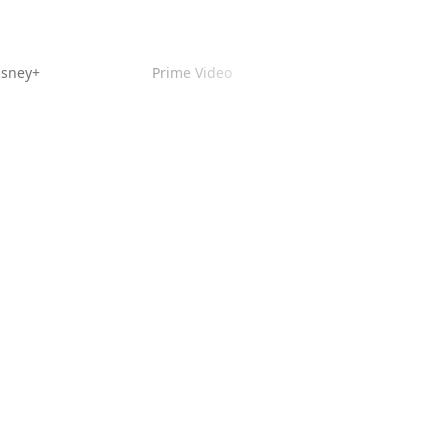
isney+
Prime Video