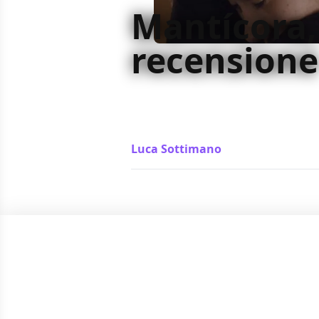
Mantícora,
recensione
Mantícora è un noir che gioca sulle
perturbante che arriva solo fine p
la nostra percezione
Luca Sottimano
/ 30 nov 2022