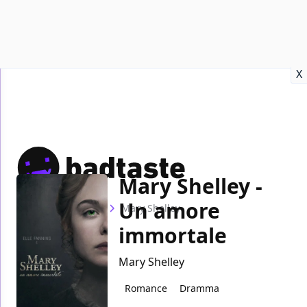
Recensioni
Format video
Marvel
Netflix
Disney+
Prime
X
Mary Shelley -
Un amore
Home
Film
Mary Shelley
immortale
Mary Shelley
Romance
Dramma