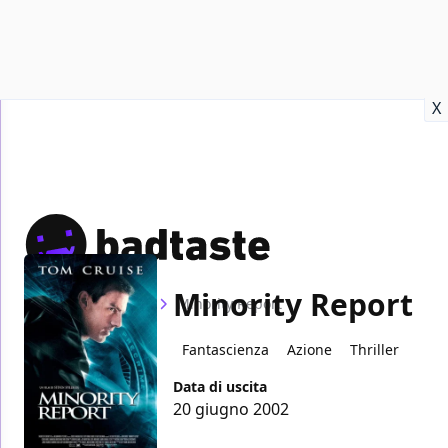
Recensioni
Format video
Marvel
Netflix
Disney+
Prime
X
Minority Report
Home
Film
Minority Report
Fantascienza
Azione
Thriller
Data di uscita
20 giugno 2002