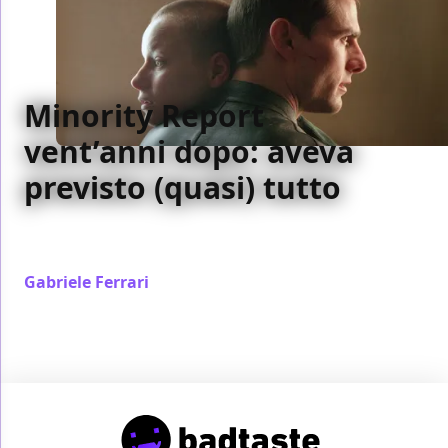
Minority Report
vent’anni dopo: aveva
previsto (quasi) tutto
Minority Report compie vent’anni: quante delle sue
previsioni si sono avverate?
Gabriele Ferrari
/ 01 ott 2022